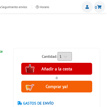
Miemb
Seguimiento envíos
Horario
0
nte.com
le
Cantidad:
ó
GASTOS DE ENVÍO