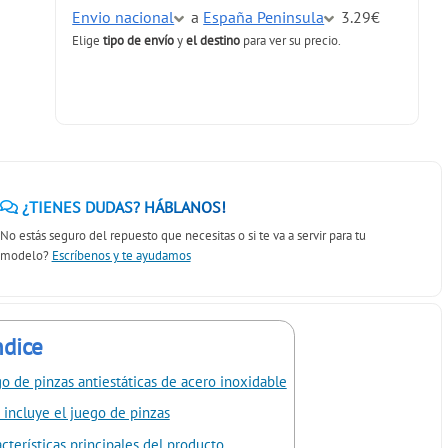
Envio nacional
a
España Peninsula
3.29€
Elige
tipo de envío
y
el destino
para ver su precio.
¿TIENES DUDAS? HÁBLANOS!
No estás seguro del repuesto que necesitas o si te va a servir para tu
modelo?
Escríbenos y te ayudamos
ndice
o de pinzas antiestáticas de acero inoxidable
incluye el juego de pinzas
cterísticas principales del producto