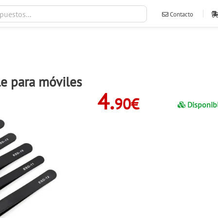
Contacto
ventas@ileva
le para móviles
4.
90€
Disponib