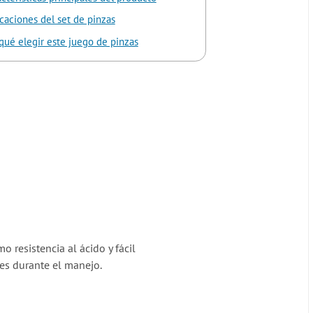
caciones del set de pinzas
qué elegir este juego de pinzas
 resistencia al ácido y fácil
es durante el manejo.