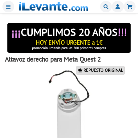
Menu
Buscar
Mi
¡¡¡
CUMPLIMOS 20 AÑOS
!!!
HOY ENVÍO URGENTE a 1€
promoción limitada para las 300 primeras compras
Altavoz derecho para Meta Quest 2
REPUESTO ORIGINAL