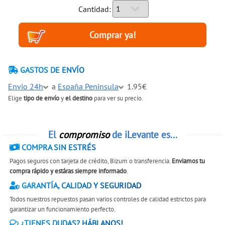
Cantidad:
GASTOS DE ENVÍO
Envio 24h
a
España Peninsula
1.95€
Elige
tipo de envío
y
el destino
para ver su precio.
El
compromiso
de iLevante es...
COMPRA SIN ESTRÉS
Pagos seguros con tarjeta de crédito, Bizum o transferencia.
Enviamos tu
compra rápido y estáras siempre informado
.
GARANTÍA, CALIDAD Y SEGURIDAD
Todos nuestros repuestos pasan varios controles de calidad estrictos para
garantizar un funcionamiento perfecto.
¿TIENES DUDAS? HÁBLANOS!