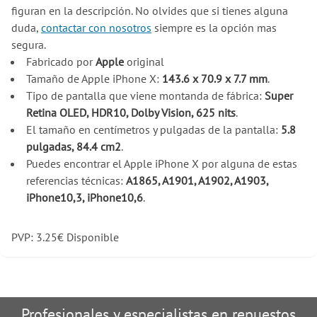
figuran en la descripción. No olvides que si tienes alguna
duda,
contactar con nosotros
siempre es la opción mas
segura.
Fabricado por
Apple
original
Tamaño de Apple iPhone X:
143.6 x 70.9 x 7.7 mm
.
Tipo de pantalla que viene montanda de fábrica:
Super
Retina OLED, HDR10, Dolby Vision, 625 nits
.
El tamaño en centímetros y pulgadas de la pantalla:
5.8
pulgadas, 84.4 cm2
.
Puedes encontrar el Apple iPhone X por alguna de estas
referencias técnicas:
A1865, A1901, A1902, A1903,
iPhone10,3, iPhone10,6
.
PVP:
3.25
€
Disponible
Profesionales y especialistas en repuestos