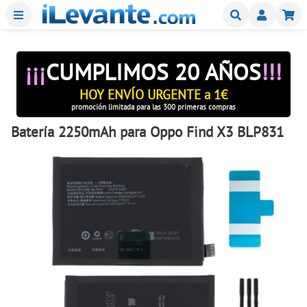
Menu
Buscar
Mi
¡¡¡
CUMPLIMOS 20 AÑOS
!!!
HOY ENVÍO URGENTE a 1€
promoción limitada para las 300 primeras compras
Batería 2250mAh para Oppo Find X3 BLP831