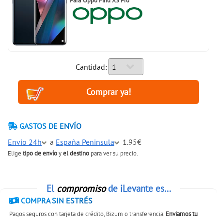
Para
Oppo Find X3 Pro
Cantidad:
GASTOS DE ENVÍO
Envio 24h
a
España Peninsula
1.95€
Elige
tipo de envío
y
el destino
para ver su precio.
El
compromiso
de iLevante es...
COMPRA SIN ESTRÉS
Pagos seguros con tarjeta de crédito, Bizum o transferencia.
Enviamos tu