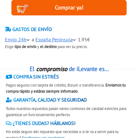
GASTOS DE ENVÍO
Envio 24h
a
España Peninsula
1.95€
Elige
tipo de envío
y
el destino
para ver su precio.
El
compromiso
de iLevante es...
COMPRA SIN ESTRÉS
Pagos seguros con tarjeta de crédito, Bizum o transferencia.
Enviamos tu
compra rápido y estáras siempre informado
.
GARANTÍA, CALIDAD Y SEGURIDAD
Todos nuestros repuestos pasan varios controles de calidad estrictos para
garantizar un funcionamiento perfecto.
¿TIENES DUDAS? HÁBLANOS!
No estás seguro del repuesto que necesitas o si te va a servir para tu
modelo?
Escríbenos y te ayudamos