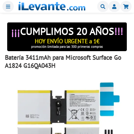
Menu
Buscar
Mi
¡¡¡
CUMPLIMOS 20 AÑOS
!!!
HOY ENVÍO URGENTE a 1€
promoción limitada para las 300 primeras compras
Batería 3411mAh para Microsoft Surface Go
A1824 G16QA043H