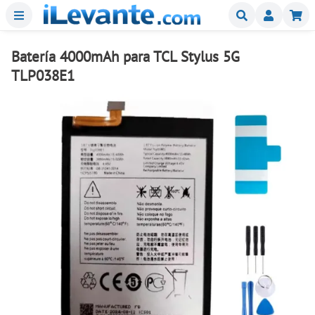
Menu
Buscar
Mi
Batería 4000mAh para TCL Stylus 5G
TLP038E1