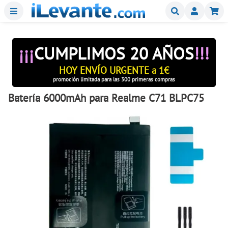
Menu
Buscar
Mi
¡¡¡
CUMPLIMOS 20 AÑOS
!!!
HOY ENVÍO URGENTE a 1€
promoción limitada para las 300 primeras compras
Batería 6000mAh para Realme C71 BLPC75