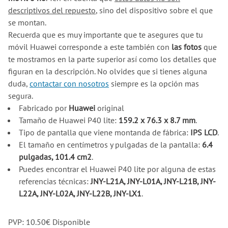
descriptivos del repuesto
, sino del dispositivo sobre el que
se montan.
Recuerda que es muy importante que te asegures que tu
móvil Huawei corresponde a este también con
las fotos
que
te mostramos en la parte superior así como los detalles que
figuran en la descripción. No olvides que si tienes alguna
duda,
contactar con nosotros
siempre es la opción mas
segura.
Fabricado por
Huawei
original
Tamaño de Huawei P40 lite:
159.2 x 76.3 x 8.7 mm
.
Tipo de pantalla que viene montanda de fábrica:
IPS LCD
.
El tamaño en centímetros y pulgadas de la pantalla:
6.4
pulgadas, 101.4 cm2
.
Puedes encontrar el Huawei P40 lite por alguna de estas
referencias técnicas:
JNY-L21A, JNY-L01A, JNY-L21B, JNY-
L22A, JNY-L02A, JNY-L22B, JNY-LX1
.
PVP:
10.50
€
Disponible