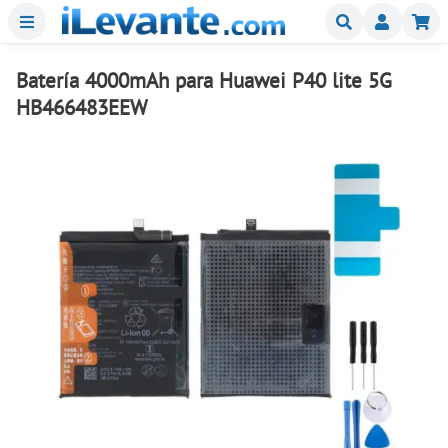
Menu
Buscar
Mi
Batería 4000mAh para Huawei P40 lite 5G
HB466483EEW