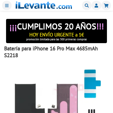
Menu
Buscar
Mi
¡¡¡
CUMPLIMOS 20 AÑOS
!!!
HOY ENVÍO URGENTE a 1€
promoción limitada para las 300 primeras compras
Batería para iPhone 16 Pro Max 4685mAh
S2218