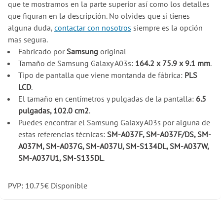
que te mostramos en la parte superior así como los detalles
que figuran en la descripción. No olvides que si tienes
alguna duda,
contactar con nosotros
siempre es la opción
mas segura.
Fabricado por
Samsung
original
Tamaño de Samsung Galaxy A03s:
164.2 x 75.9 x 9.1 mm
.
Tipo de pantalla que viene montanda de fábrica:
PLS
LCD
.
El tamaño en centímetros y pulgadas de la pantalla:
6.5
pulgadas, 102.0 cm2
.
Puedes encontrar el Samsung Galaxy A03s por alguna de
estas referencias técnicas:
SM-A037F, SM-A037F/DS, SM-
A037M, SM-A037G, SM-A037U, SM-S134DL, SM-A037W,
SM-A037U1, SM-S135DL
.
PVP:
10.75
€
Disponible