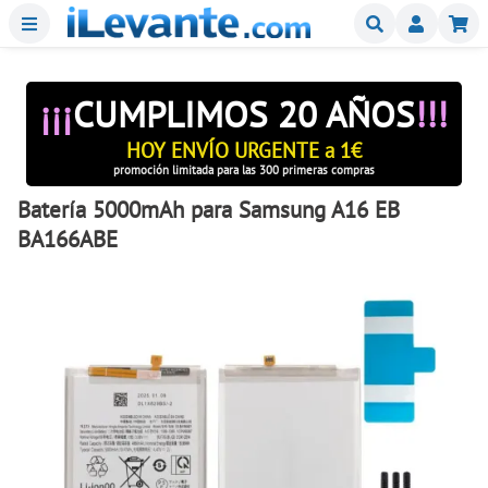
Menu
Buscar
Mi
¡¡¡
CUMPLIMOS 20 AÑOS
!!!
HOY ENVÍO URGENTE a 1€
promoción limitada para las 300 primeras compras
Batería 5000mAh para Samsung A16 EB
BA166ABE