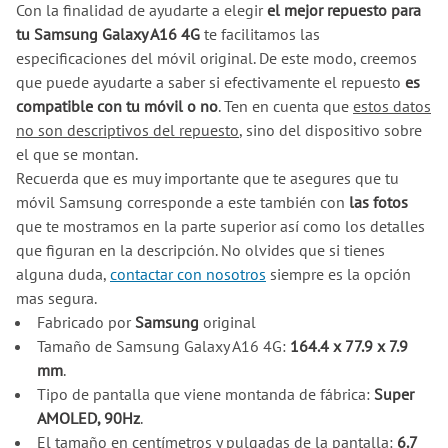
Con la finalidad de ayudarte a elegir
el mejor repuesto para
tu Samsung Galaxy A16 4G
te facilitamos las
especificaciones del móvil original. De este modo, creemos
que puede ayudarte a saber si efectivamente el repuesto
es
compatible con tu móvil o no
. Ten en cuenta que
estos datos
no son descriptivos del repuesto
, sino del dispositivo sobre
el que se montan.
Recuerda que es muy importante que te asegures que tu
móvil Samsung corresponde a este también con
las fotos
que te mostramos en la parte superior así como los detalles
que figuran en la descripción. No olvides que si tienes
alguna duda,
contactar con nosotros
siempre es la opción
mas segura.
Fabricado por
Samsung
original
Tamaño de Samsung Galaxy A16 4G:
164.4 x 77.9 x 7.9
mm
.
Tipo de pantalla que viene montanda de fábrica:
Super
AMOLED, 90Hz
.
El tamaño en centímetros y pulgadas de la pantalla:
6.7