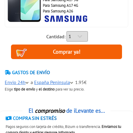
Para
Samsung A17 4G
Para
Samsung A26
Cantidad:
GASTOS DE ENVÍO
Envio 24h
a
España Peninsula
1.95€
Elige
tipo de envío
y
el destino
para ver su precio.
El
compromiso
de iLevante es...
COMPRA SIN ESTRÉS
Pagos seguros con tarjeta de crédito, Bizum o transferencia.
Enviamos tu
compra rápido y estáras siempre informado
.