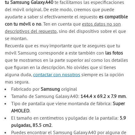
tu Samsung Galaxy A40
te facilitamos las especificaciones
del móvil original. De este modo, creemos que puede
ayudarte a saber si efectivamente el repuesto
es compatible
con tu móvil o no
. Ten en cuenta que
estos datos no son
descriptivos del repuesto
, sino del dispositivo sobre el que
se montan.
Recuerda que es muy importante que te asegures que tu
móvil Samsung corresponde a este también con
las fotos
que te mostramos en la parte superior así como los detalles
que figuran en la descripción. No olvides que si tienes
alguna duda,
contactar con nosotros
siempre es la opción
mas segura.
Fabricado por
Samsung
original
Tamaño de Samsung Galaxy A40:
144.4 x 69.2 x 7.9 mm
.
Tipo de pantalla que viene montanda de fábrica:
Super
AMOLED
.
El tamaño en centímetros y pulgadas de la pantalla:
5.9
pulgadas, 85.5 cm2
.
Puedes encontrar el Samsung Galaxy A40 por alguna de