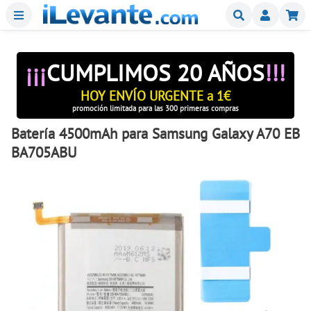
Menu
Buscar
Mi
¡¡¡
CUMPLIMOS 20 AÑOS
!!!
HOY ENVÍO URGENTE a 1€
promoción limitada para las 300 primeras compras
Batería 4500mAh para Samsung Galaxy A70 EB
BA705ABU