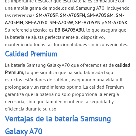
Es importante destacar que esta batería es compatible con
una amplia gama de modelos del Samsung A70, incluyendo
las referencias
SM-A705F
,
SM-A705FN
,
SM-A705GM
,
SM-
A705MN
,
SM-A7050
,
SM-A705W
,
SM-A705YN
y
SM-A705X
.
Su referencia técnica es
EB-BA705ABU
, lo que asegura que
la batería se ajusta perfectamente al dispositivo,
manteniendo todas las funcionalidades sin inconvenientes.
Calidad Premium
La batería Samsung Galaxy A70 que ofrecemos es de
calidad
Premium
, lo que significa que ha sido fabricada bajo
estrictos estándares de calidad, asegurando una vida útil
prolongada y un rendimiento óptimo. La calidad Premium
garantiza que la batería no solo proporciona la energía
necesaria, sino que también mantiene la seguridad y
eficiencia durante su uso.
Ventajas de la batería Samsung
Galaxy A70