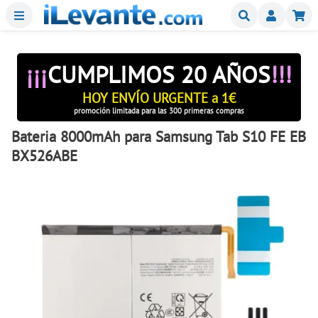
Menu
Buscar
Mi
¡¡¡
CUMPLIMOS 20 AÑOS
!!!
HOY ENVÍO URGENTE a 1€
promoción limitada para las 300 primeras compras
Bateria 8000mAh para Samsung Tab S10 FE EB
BX526ABE