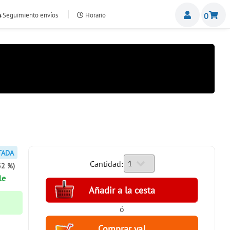
Miemb
Seguimiento envíos
Horario
0
nte.com
TADA
Cantidad:
32 %)
le
ó