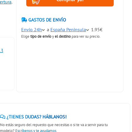
ertura
.
GASTOS DE ENVÍO
Envio 24h
a
España Peninsula
1.95€
Elige
tipo de envío
y
el destino
para ver su precio.
13
¿TIENES DUDAS? HÁBLANOS!
No estás seguro del repuesto que necesitas o si te va a servir para tu
modelo?
Escríbenos y te ayudamos