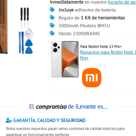
inmediatamente
en nuestro
horario de ap
Incluye
adhesivo de batería
Regalo de
1 Kit de herramientas
5000mAh Modelo BM5U
Válido 23090RA98C
Para
Redmi Note 13 Pro+
Repuestos para Redmi Note 
Pro+
El
compromiso
de iLevante es...
GARANTÍA, CALIDAD Y SEGURIDAD
Todos nuestros repuestos pasan varios controles de calidad estrictos para
garantizar un funcionamiento perfecto.