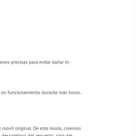
ones precisas para evitar dañar el
 en funcionamiento durante más horas.
el móvil original. De este modo, creemos
 descriptivos del repuesto
, sino del