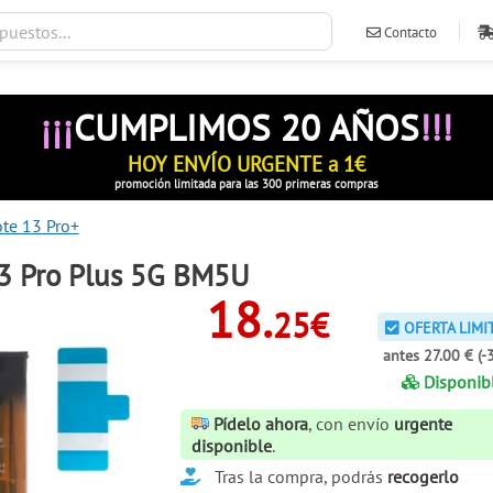
Contacto
ventas@ileva
¡¡¡
CUMPLIMOS 20 AÑOS
!!!
HOY ENVÍO URGENTE a 1€
promoción limitada para las 300 primeras compras
te 13 Pro+
3 Pro Plus 5G BM5U
18.
25€
OFERTA LIMI
antes 27.00 € (-
Disponib
Pídelo ahora
, con envío
urgente
disponible
.
Tras la compra, podrás
recogerlo