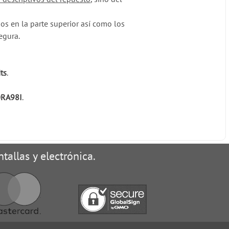
s en la parte superior así como los
egura.
ts
.
0RA98I
.
tallas y electrónica.