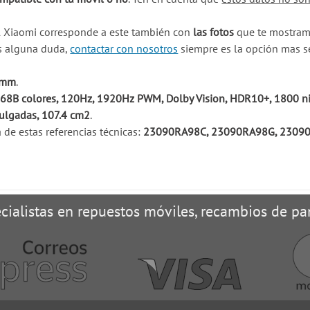
l Xiaomi corresponde a este también con
las fotos
que te mostramo
es alguna duda,
contactar con nosotros
siempre es la opción mas s
9 mm
.
68B colores, 120Hz, 1920Hz PWM, Dolby Vision, HDR10+, 1800 ni
ulgadas, 107.4 cm2
.
de estas referencias técnicas:
23090RA98C, 23090RA98G, 2309
cialistas en repuestos móviles, recambios de pan