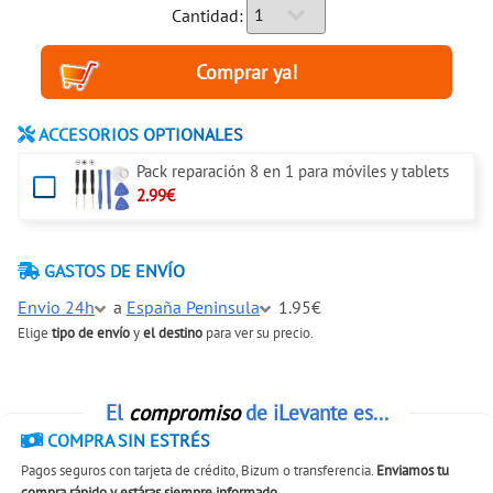
Cantidad:
ACCESORIOS OPTIONALES
Pack reparación 8 en 1 para móviles y tablets
2.99€
GASTOS DE ENVÍO
Envio 24h
a
España Peninsula
1.95€
Elige
tipo de envío
y
el destino
para ver su precio.
El
compromiso
de iLevante es...
COMPRA SIN ESTRÉS
Pagos seguros con tarjeta de crédito, Bizum o transferencia.
Enviamos tu
compra rápido y estáras siempre informado
.