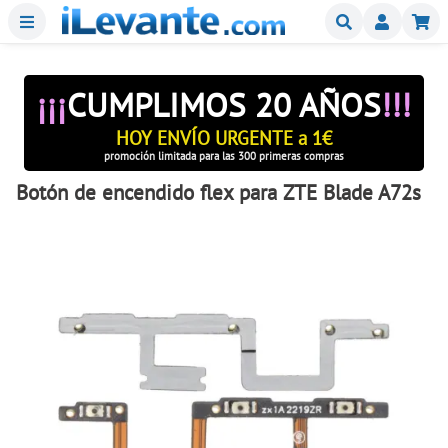
Menu
Buscar
Mi
¡¡¡
CUMPLIMOS 20 AÑOS
!!!
HOY ENVÍO URGENTE a 1€
promoción limitada para las 300 primeras compras
Botón de encendido flex para ZTE Blade A72s