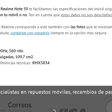
u Realme Note 50
te facilitamos las especificaciones del móvil or
on tu móvil o no
. Ten en cuenta que
estos datos no son descriptiv
l Realme corresponde a este también con
las fotos
que te mostramo
a duda,
contactar con nosotros
siempre es la opción mas segura.
90Hz, 560 nits
.
pulgadas, 109.7 cm2
.
ferencias técnicas:
RMX3834
.
cialistas en repuestos móviles, recambios de pan