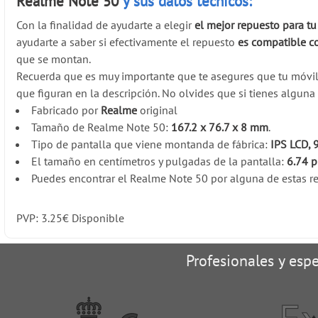
Realme Note 50
y sus datos técnicos:
Con la finalidad de ayudarte a elegir
el mejor repuesto para t
ayudarte a saber si efectivamente el repuesto
es compatible c
que se montan.
Recuerda que es muy importante que te asegures que tu móvi
que figuran en la descripción. No olvides que si tienes algun
Fabricado por
Realme
original
Tamaño de Realme Note 50:
167.2 x 76.7 x 8 mm
.
Tipo de pantalla que viene montanda de fábrica:
IPS LCD, 
El tamaño en centímetros y pulgadas de la pantalla:
6.74 
Puedes encontrar el Realme Note 50 por alguna de estas re
PVP:
3.25
€
Disponible
Profesionales y espe