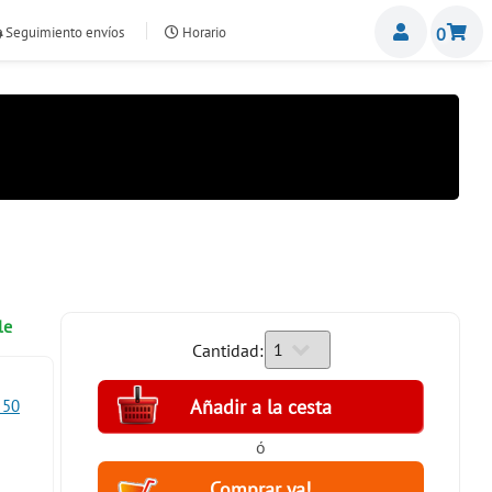
Miemb
Seguimiento envíos
Horario
0
nte.com
le
Cantidad:
 50
ó