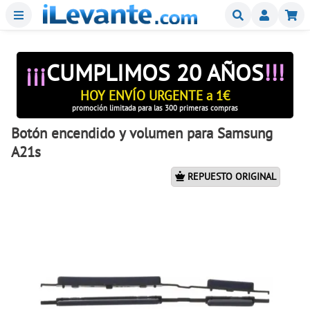
Menu
Buscar
Mi
¡¡¡
CUMPLIMOS 20 AÑOS
!!!
HOY ENVÍO URGENTE a 1€
promoción limitada para las 300 primeras compras
Botón encendido y volumen para Samsung
A21s
REPUESTO ORIGINAL