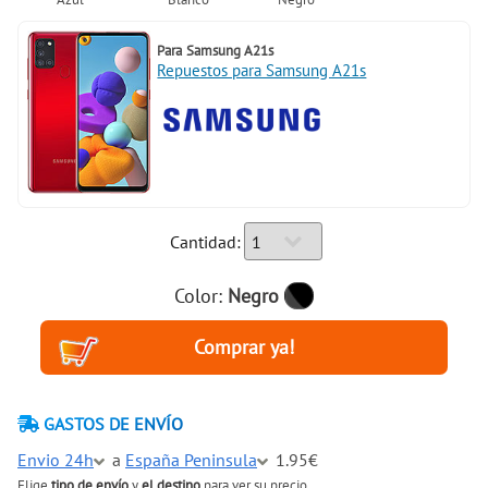
Para
Samsung A21s
Repuestos para Samsung A21s
Cantidad:
Color:
Negro
GASTOS DE ENVÍO
Envio 24h
a
España Peninsula
1.95€
Elige
tipo de envío
y
el destino
para ver su precio.