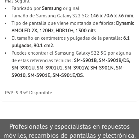
mas segura.
Fabricado por
Samsung
original
Tamaño de Samsung Galaxy S22 5G:
146 x 70.6 x 7.6 mm
.
Tipo de pantalla que viene montanda de fábrica:
Dynamic
AMOLED 2X, 120Hz, HDR10+, 1300 nits
.
El tamaño en centímetros y pulgadas de la pantalla:
6.1
pulgadas, 90.1 cm2
.
Puedes encontrar el Samsung Galaxy S22 5G por alguna
de estas referencias técnicas:
SM-S901B, SM-S901B/DS,
SM-S901U, SM-S901U1, SM-S901W, SM-S901N, SM-
S9010, SM-S901E, SM-S901E/DS
.
PVP:
9.95
€
Disponible
Profesionales y especialistas en repuestos
móviles, recambios de pantallas y electrónica.