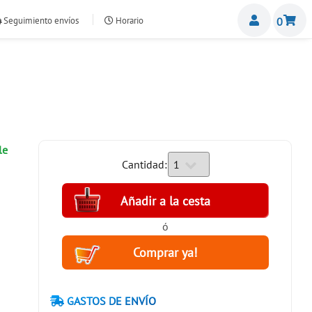
Miemb
Seguimiento envíos
Horario
0
nte.com
le
Cantidad:
ó
GASTOS DE ENVÍO