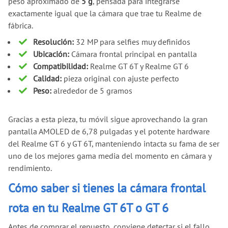
peso aproximado de
5 g
, pensada para integrarse
exactamente igual que la cámara que trae tu Realme de
fábrica.
Resolución:
32 MP para selfies muy definidos
Ubicación:
Cámara frontal principal en pantalla
Compatibilidad:
Realme GT 6T y Realme GT 6
Calidad:
pieza original con ajuste perfecto
Peso:
alrededor de 5 gramos
Gracias a esta pieza, tu móvil sigue aprovechando la gran
pantalla AMOLED de 6,78 pulgadas y el potente hardware
del Realme GT 6 y GT 6T, manteniendo intacta su fama de ser
uno de los mejores gama media del momento en cámara y
rendimiento.
Cómo saber si tienes la cámara frontal
rota en tu Realme GT 6T o GT 6
Antes de comprar el repuesto, conviene detectar si el fallo