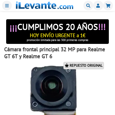
Menu
Buscar
Mi
¡¡¡
CUMPLIMOS 20 AÑOS
!!!
HOY ENVÍO URGENTE a 1€
promoción limitada para las 300 primeras compras
Cámara frontal principal 32 MP para Realme
GT 6T y Realme GT 6
REPUESTO ORIGINAL