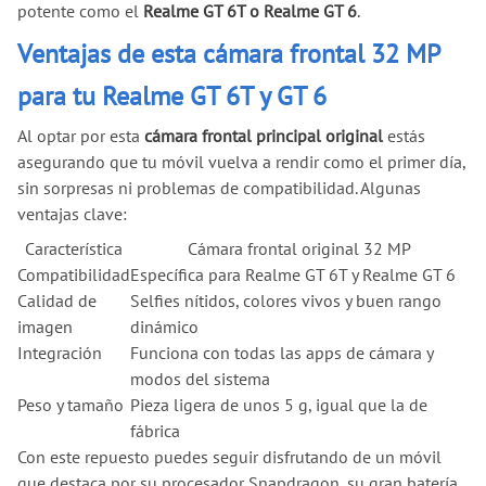
potente como el
Realme GT 6T o Realme GT 6
.
Ventajas de esta cámara frontal 32 MP
para tu Realme GT 6T y GT 6
Al optar por esta
cámara frontal principal original
estás
asegurando que tu móvil vuelva a rendir como el primer día,
sin sorpresas ni problemas de compatibilidad. Algunas
ventajas clave:
Característica
Cámara frontal original 32 MP
Compatibilidad
Específica para Realme GT 6T y Realme GT 6
Calidad de
Selfies nítidos, colores vivos y buen rango
imagen
dinámico
Integración
Funciona con todas las apps de cámara y
modos del sistema
Peso y tamaño
Pieza ligera de unos 5 g, igual que la de
fábrica
Con este repuesto puedes seguir disfrutando de un móvil
que destaca por su procesador Snapdragon, su gran batería