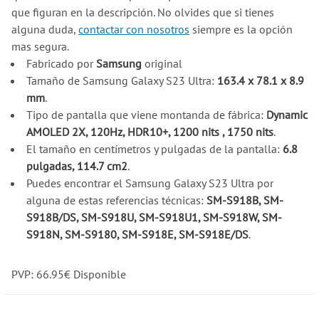
que figuran en la descripción. No olvides que si tienes
alguna duda,
contactar con nosotros
siempre es la opción
mas segura.
Fabricado por
Samsung
original
Tamaño de Samsung Galaxy S23 Ultra:
163.4 x 78.1 x 8.9
mm
.
Tipo de pantalla que viene montanda de fábrica:
Dynamic
AMOLED 2X, 120Hz, HDR10+, 1200 nits , 1750 nits
.
El tamaño en centímetros y pulgadas de la pantalla:
6.8
pulgadas, 114.7 cm2
.
Puedes encontrar el Samsung Galaxy S23 Ultra por
alguna de estas referencias técnicas:
SM-S918B, SM-
S918B/DS, SM-S918U, SM-S918U1, SM-S918W, SM-
S918N, SM-S9180, SM-S918E, SM-S918E/DS
.
PVP:
66.95
€
Disponible