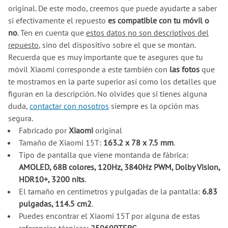
original. De este modo, creemos que puede ayudarte a saber
si efectivamente el repuesto
es compatible con tu móvil o
no
. Ten en cuenta que
estos datos no son descriptivos del
repuesto
, sino del dispositivo sobre el que se montan.
Recuerda que es muy importante que te asegures que tu
móvil Xiaomi corresponde a este también con
las fotos
que
te mostramos en la parte superior así como los detalles que
figuran en la descripción. No olvides que si tienes alguna
duda,
contactar con nosotros
siempre es la opción mas
segura.
Fabricado por
Xiaomi
original
Tamaño de Xiaomi 15T:
163.2 x 78 x 7.5 mm
.
Tipo de pantalla que viene montanda de fábrica:
AMOLED, 68B colores, 120Hz, 3840Hz PWM, Dolby Vision,
HDR10+, 3200 nits
.
El tamaño en centímetros y pulgadas de la pantalla:
6.83
pulgadas, 114.5 cm2
.
Puedes encontrar el Xiaomi 15T por alguna de estas