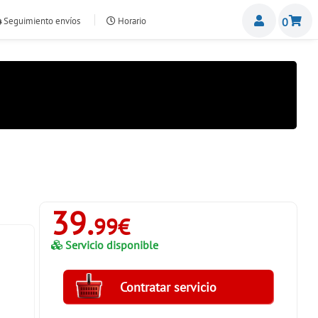
Miemb
Seguimiento envíos
Horario
0
nte.com
39.
99€
Servicio disponible