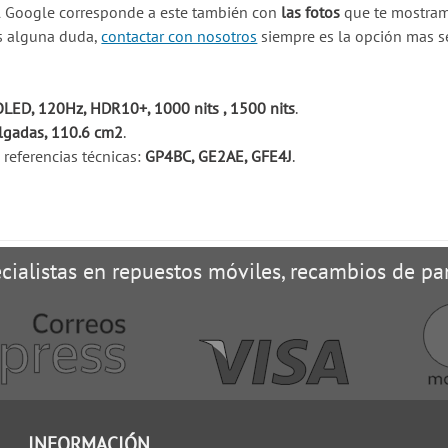
l Google corresponde a este también con
las fotos
que te mostramo
es alguna duda,
contactar con nosotros
siempre es la opción mas s
ED, 120Hz, HDR10+, 1000 nits , 1500 nits
.
lgadas, 110.6 cm2
.
 referencias técnicas:
GP4BC, GE2AE, GFE4J
.
cialistas en repuestos móviles, recambios de pan
INFORMACIÓN