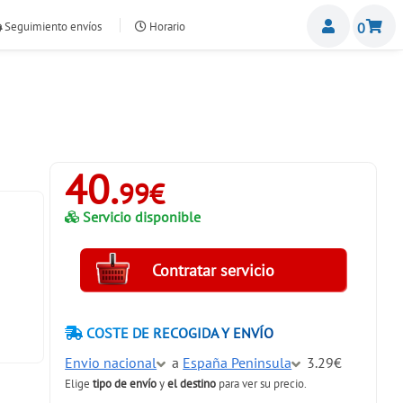
Miemb
Seguimiento envíos
Horario
0
nte.com
40.
99€
Servicio disponible
COSTE DE RECOGIDA Y ENVÍO
Envio nacional
a
España Peninsula
3.29€
Elige
tipo de envío
y
el destino
para ver su precio.