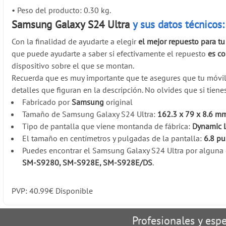
•
Peso del producto: 0.30 kg.
Samsung Galaxy S24 Ultra
y sus datos técnicos:
Con la finalidad de ayudarte a elegir
el mejor repuesto para t
que puede ayudarte a saber si efectivamente el repuesto
es c
dispositivo sobre el que se montan.
Recuerda que es muy importante que te asegures que tu móv
detalles que figuran en la descripción. No olvides que si tien
Fabricado por
Samsung
original
Tamaño de Samsung Galaxy S24 Ultra:
162.3 x 79 x 8.6 m
Tipo de pantalla que viene montanda de fábrica:
Dynamic 
El tamaño en centímetros y pulgadas de la pantalla:
6.8 p
Puedes encontrar el Samsung Galaxy S24 Ultra por alguna d
SM-S9280, SM-S928E, SM-S928E/DS
.
PVP:
40.99
€
Disponible
Profesionales y espe