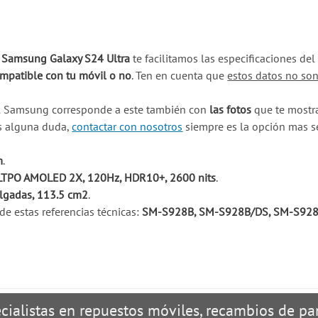
u Samsung Galaxy S24 Ultra
te facilitamos las especificaciones de
ompatible con tu móvil o no
. Ten en cuenta que
estos datos no son
il Samsung corresponde a este también con
las fotos
que te mostra
es alguna duda,
contactar con nosotros
siempre es la opción mas s
m
.
LTPO AMOLED 2X, 120Hz, HDR10+, 2600 nits
.
ulgadas, 113.5 cm2
.
e estas referencias técnicas:
SM-S928B, SM-S928B/DS, SM-S928
cialistas en repuestos móviles, recambios de pan