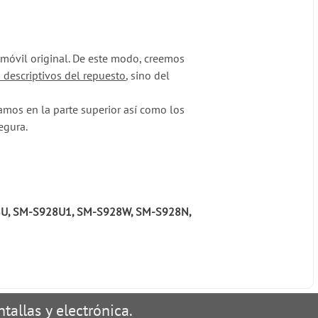
l móvil original. De este modo, creemos
 descriptivos del repuesto
, sino del
mos en la parte superior así como los
egura.
U, SM-S928U1, SM-S928W, SM-S928N,
tallas y electrónica.