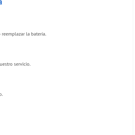
a
reemplazar la batería.
estro servicio.
o.
.