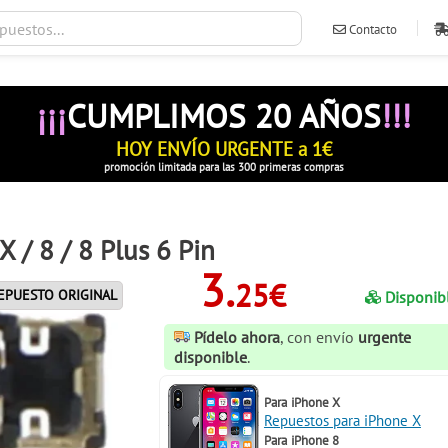
Contacto
ventas@ileva
¡¡¡
CUMPLIMOS 20 AÑOS
!!!
HOY ENVÍO URGENTE a 1€
promoción limitada para las 300 primeras compras
 / 8 / 8 Plus 6 Pin
3.
25€
EPUESTO ORIGINAL
Disponib
Pídelo ahora
, con envío
urgente
disponible
.
Para
iPhone X
Repuestos para iPhone X
Para
iPhone 8