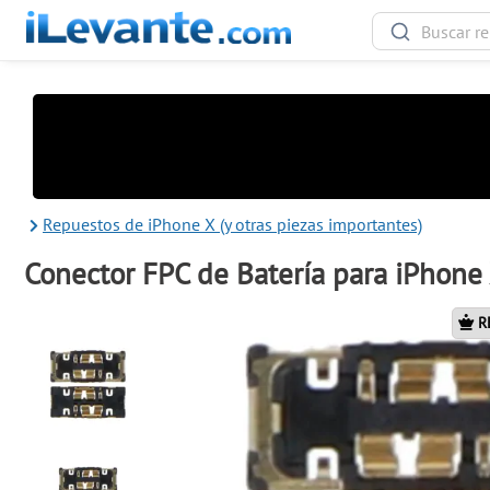
Repuestos de iPhone X (y otras piezas importantes)
Conector FPC de Batería para iPhone X
R