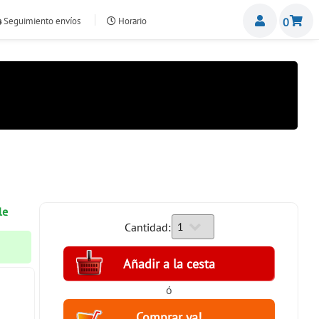
Miemb
Seguimiento envíos
Horario
0
nte.com
le
Cantidad:
ó