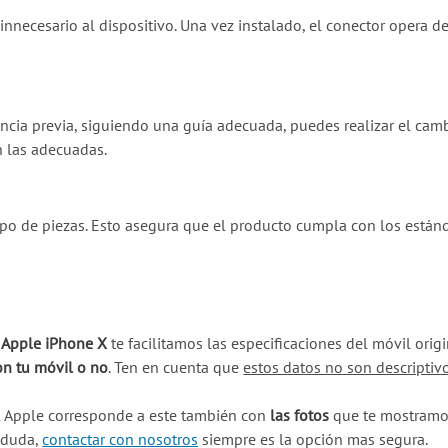
 innecesario al dispositivo. Una vez instalado, el conector opera
riencia previa, siguiendo una guía adecuada, puedes realizar el cam
n las adecuadas.
ipo de piezas. Esto asegura que el producto cumpla con los están
u Apple iPhone X
te facilitamos las especificaciones del móvil ori
on tu móvil o no
. Ten en cuenta que
estos datos no son descriptiv
l Apple corresponde a este también con
las fotos
que te mostramos
a duda,
contactar con nosotros
siempre es la opción mas segura.