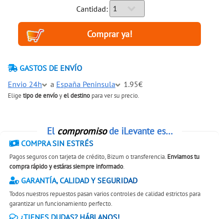
Cantidad:
GASTOS DE ENVÍO
Envio 24h
a
España Peninsula
1.95€
Elige
tipo de envío
y
el destino
para ver su precio.
El
compromiso
de iLevante es...
COMPRA SIN ESTRÉS
Pagos seguros con tarjeta de crédito, Bizum o transferencia.
Enviamos tu
compra rápido y estáras siempre informado
.
GARANTÍA, CALIDAD Y SEGURIDAD
Todos nuestros repuestos pasan varios controles de calidad estrictos para
garantizar un funcionamiento perfecto.
¿TIENES DUDAS? HÁBLANOS!