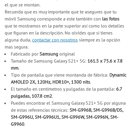
el que se montan.
Recuerda que es muy importante que te asegures que tu
móvil Samsung corresponde a este también con
las fotos
que te mostramos en la parte superior así como los detalles
que figuran en la descripción. No olvides que si tienes
alguna duda,
contactar con nosotros
siempre es la opción
mas segura.
Fabricado por
Samsung
original
Tamaño de Samsung Galaxy S21+ 5G:
161.5 x 75.6 x 7.8
mm
.
Tipo de pantalla que viene montanda de fábrica:
Dynamic
AMOLED 2X, 120Hz, HDR10+, 1300 nits
.
El tamaño en centímetros y pulgadas de la pantalla:
6.7
pulgadas, 107.8 cm2
.
Puedes encontrar el Samsung Galaxy S21+ 5G por alguna
de estas referencias técnicas:
SM-G996B, SM-G996B/DS,
SM-G996U, SM-G996U1, SM-G996W, SM-G996N, SM-
G9960
.