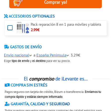
ACCESORIOS OPTIONALES
Pack reparación 8 en 1 para móviles y tablets
2.99€
GASTOS DE ENVÍO
Envio nacional
a
España Peninsula
3.29€
Elige
tipo de envío
y
el destino
para ver su precio.
El
compromiso
de iLevante es...
COMPRA SIN ESTRÉS
Pagos seguros con tarjeta de crédito, Bizum o transferencia.
Enviamos tu
compra rápido y estáras siempre informado
.
GARANTÍA, CALIDAD Y SEGURIDAD
Todos nuestros repuestos pasan varios controles de calidad estrictos para