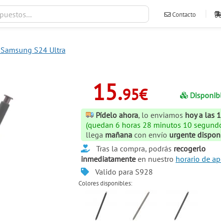
Contacto
ventas@ileva
s Samsung S24 Ultra
15.
95€
Disponib
Pídelo ahora
, lo enviamos
hoy a las 
(quedan 6 horas 28 minutos 9 segundos
llega
mañana
con envío
urgente dispon
Tras la compra, podrás
recogerlo
inmediatamente
en nuestro
horario de ap
Valido para S928
Colores disponibles: