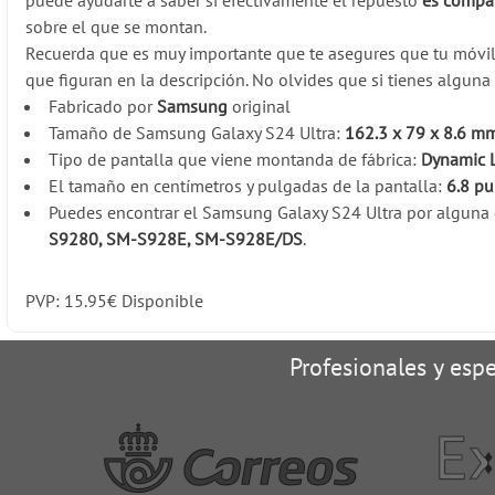
puede ayudarte a saber si efectivamente el repuesto
es compat
sobre el que se montan.
Recuerda que es muy importante que te asegures que tu móv
que figuran en la descripción. No olvides que si tienes algun
Fabricado por
Samsung
original
Tamaño de Samsung Galaxy S24 Ultra:
162.3 x 79 x 8.6 m
Tipo de pantalla que viene montanda de fábrica:
Dynamic 
El tamaño en centímetros y pulgadas de la pantalla:
6.8 p
Puedes encontrar el Samsung Galaxy S24 Ultra por alguna d
S9280, SM-S928E, SM-S928E/DS
.
PVP:
15.95
€
Disponible
Profesionales y espe