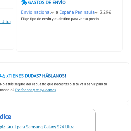
GASTOS DE ENVÍO
Envio nacional
a
España Peninsula
3.29€
Elige
tipo de envío
y
el destino
para ver su precio.
 Ultra
¿TIENES DUDAS? HÁBLANOS!
No estás seguro del repuesto que necesitas o si te va a servir para tu
modelo?
Escríbenos y te ayudamos
dice
piz táctil para Samsung Galaxy S24 Ultra