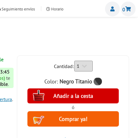
Miemb
Seguimiento envíos
Horario
0
nte.com
le
Cantidad:
13:45
)
te
Color:
Negro Titanio
ible
.
ertura
.
ó