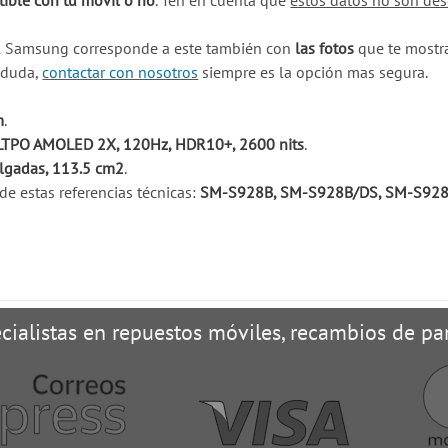
ible con tu móvil o no
. Ten en cuenta que
estos datos no son des
il Samsung corresponde a este también con
las fotos
que te mostra
a duda,
contactar con nosotros
siempre es la opción mas segura.
m
.
LTPO AMOLED 2X, 120Hz, HDR10+, 2600 nits
.
ulgadas, 113.5 cm2
.
e estas referencias técnicas:
SM-S928B, SM-S928B/DS, SM-S928
cialistas en repuestos móviles, recambios de pan