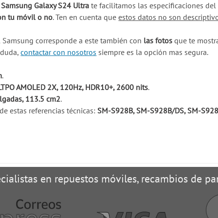
u Samsung Galaxy S24 Ultra
te facilitamos las especificaciones de
on tu móvil o no
. Ten en cuenta que
estos datos no son descriptiv
il Samsung corresponde a este también con
las fotos
que te mostra
a duda,
contactar con nosotros
siempre es la opción mas segura.
m
.
LTPO AMOLED 2X, 120Hz, HDR10+, 2600 nits
.
ulgadas, 113.5 cm2
.
e estas referencias técnicas:
SM-S928B, SM-S928B/DS, SM-S928
cialistas en repuestos móviles, recambios de pan