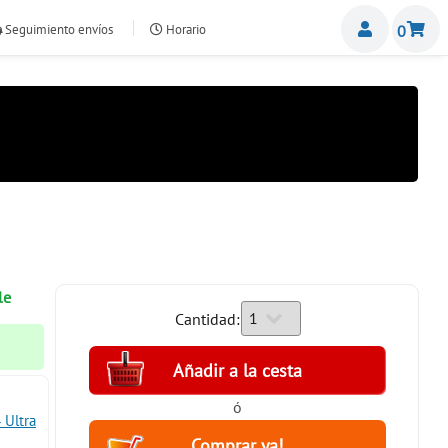
Miemb
Seguimiento envíos
Horario
0
nte.com
le
Cantidad:
ó
 Ultra