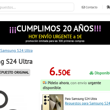
Contacto
ventas@ileva
¡¡¡
CUMPLIMOS 20 AÑOS
!!!
HOY ENVÍO URGENTE a 1€
promoción limitada para las 300 primeras compras
s Samsung S24 Ultra
g S24 Ultra
6.
50€
EPUESTO ORIGINAL
Disponib
Pídelo ahora
, con envío
urgente
disponible
.
Para
Samsung S24 Ultra
Repuestos para Samsung S24