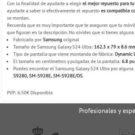
Con la finalidad de ayudarte a elegir
el mejor repuesto para t
ayudarte a saber si efectivamente el repuesto
es compatible c
se montan.
Recuerda que es muy importante que te asegures que tu móv
que figuran en la descripción. No olvides que si tienes algun
Fabricado por
Samsung
original
Tamaño de Samsung Galaxy S24 Ultra:
162.3 x 79 x 8.6 m
Tipo de pantalla que viene montanda de fábrica:
Dynamic 
El tamaño en centímetros y pulgadas de la pantalla:
6.8 p
Puedes encontrar el Samsung Galaxy S24 Ultra por alguna d
S9280, SM-S928E, SM-S928E/DS
.
PVP:
6.50
€
Disponible
Profesionales y espe