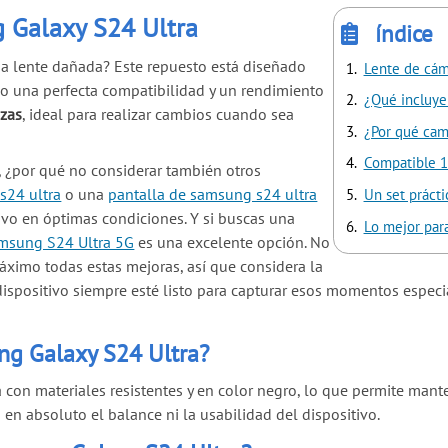
 Galaxy S24 Ultra
índice
a lente dañada? Este repuesto está diseñado
Lente de cám
o una perfecta compatibilidad y un rendimiento
¿Qué incluye
ezas
, ideal para realizar cambios cuando sea
¿Por qué camb
Compatible 1
 ¿por qué no considerar también otros
s24 ultra
o una
pantalla de samsung s24 ultra
Un set prácti
vo en óptimas condiciones. Y si buscas una
Lo mejor para
amsung S24 Ultra 5G
es una excelente opción. No
áximo todas estas mejoras, así que considera la
positivo siempre esté listo para capturar esos momentos especial
ng Galaxy S24 Ultra?
a con materiales resistentes y en color negro, lo que permite mant
 en absoluto el balance ni la usabilidad del dispositivo.