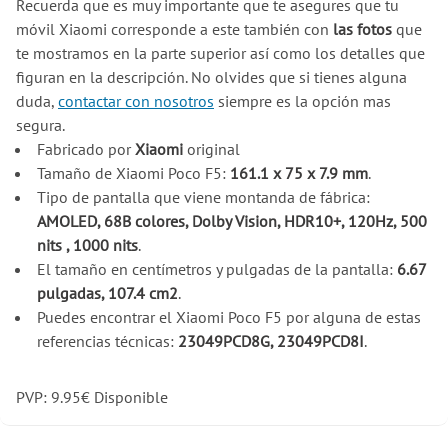
Recuerda que es muy importante que te asegures que tu
móvil Xiaomi corresponde a este también con
las fotos
que
te mostramos en la parte superior así como los detalles que
figuran en la descripción. No olvides que si tienes alguna
duda,
contactar con nosotros
siempre es la opción mas
segura.
Fabricado por
Xiaomi
original
Tamaño de Xiaomi Poco F5:
161.1 x 75 x 7.9 mm
.
Tipo de pantalla que viene montanda de fábrica:
AMOLED, 68B colores, Dolby Vision, HDR10+, 120Hz, 500
nits , 1000 nits
.
El tamaño en centímetros y pulgadas de la pantalla:
6.67
pulgadas, 107.4 cm2
.
Puedes encontrar el Xiaomi Poco F5 por alguna de estas
referencias técnicas:
23049PCD8G, 23049PCD8I
.
PVP:
9.95
€
Disponible