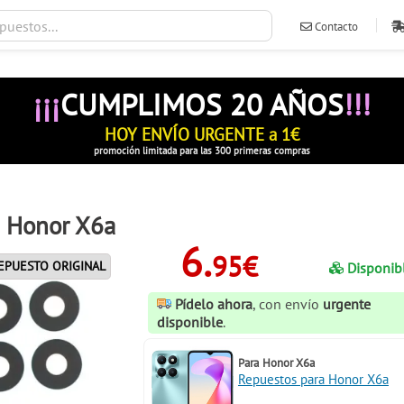
Contacto
ventas@ileva
¡¡¡
CUMPLIMOS 20 AÑOS
!!!
HOY ENVÍO URGENTE a 1€
promoción limitada para las 300 primeras compras
a Honor X6a
6.
95€
EPUESTO ORIGINAL
Disponib
Pídelo ahora
, con envío
urgente
disponible
.
Para
Honor X6a
Repuestos para Honor X6a