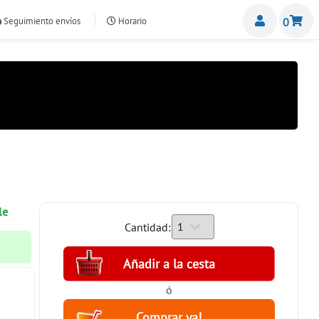
Miemb
Seguimiento envíos
Horario
0
nte.com
le
Cantidad:
ó