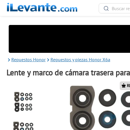
Repuestos Honor
Repuestos y piezas Honor X6a
Lente y marco de cámara trasera par
R