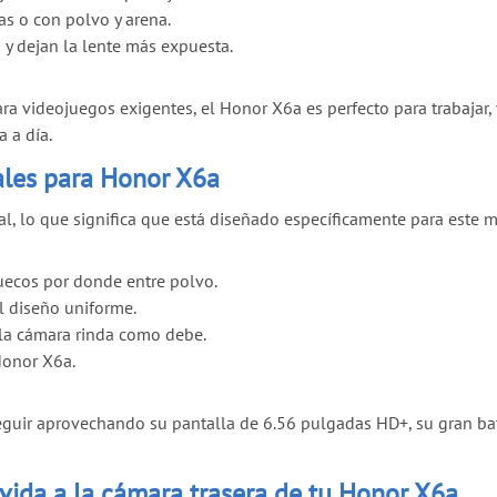
s o con polvo y arena.
y dejan la lente más expuesta.
videojuegos exigentes, el Honor X6a es perfecto para trabajar, ve
a a día.
nales para Honor X6a
al, lo que significa que está diseñado específicamente para este
uecos por donde entre polvo.
l diseño uniforme.
la cámara rinda como debe.
Honor X6a.
eguir aprovechando su pantalla de 6.56 pulgadas HD+, su gran bate
vida a la cámara trasera de tu Honor X6a