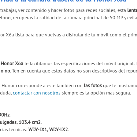
trabajar, ver contenido y hacer fotos para redes sociales, esta
lent
eléfono, recuperas la calidad de la cámara principal de 50 MP y ev
r X6a lista para que vuelvas a disfrutar de tu móvil como el prim
u Honor X6a
te facilitamos las especificaciones del móvil origina
 o no
. Ten en cuenta que
estos datos no son descriptivos del repu
l Honor corresponde a este también con
las fotos
que te mostramos
a duda,
contactar con nosotros
siempre es la opción mas segura.
 90Hz
.
pulgadas, 103.4 cm2
.
cias técnicas:
WDY-LX1, WDY-LX2
.