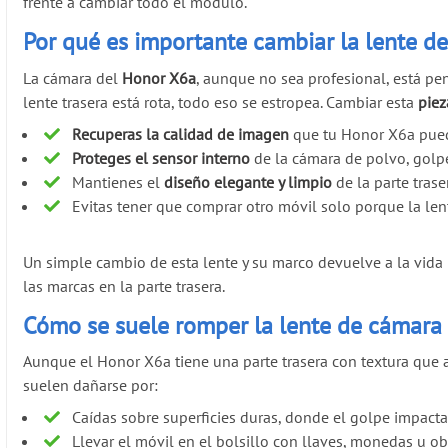
frente a cambiar todo el módulo.
Por qué es importante cambiar la lente 
La cámara del
Honor X6a
, aunque no sea profesional, está pen
lente trasera está rota, todo eso se estropea. Cambiar esta
piez
Recuperas la calidad de imagen
que tu Honor X6a puede
Proteges el sensor interno
de la cámara de polvo, golp
Mantienes el
diseño elegante y limpio
de la parte trase
Evitas tener que comprar otro móvil solo porque la len
Un simple cambio de esta lente y su marco devuelve a la vida l
las marcas en la parte trasera.
Cómo se suele romper la lente de cámara 
Aunque el Honor X6a tiene una parte trasera con textura que a
suelen dañarse por:
Caídas sobre superficies duras, donde el golpe impact
Llevar el móvil en el bolsillo con llaves, monedas u obj