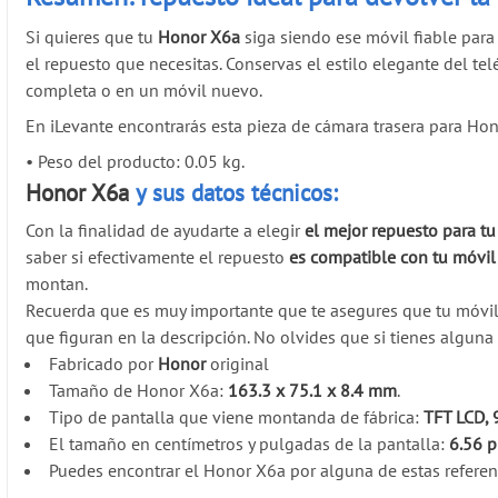
Si quieres que tu
Honor X6a
siga siendo ese móvil fiable para 
el repuesto que necesitas. Conservas el estilo elegante del t
completa o en un móvil nuevo.
En iLevante encontrarás esta pieza de cámara trasera para Hono
•
Peso del producto: 0.05 kg.
Honor X6a
y sus datos técnicos:
Con la finalidad de ayudarte a elegir
el mejor repuesto para t
saber si efectivamente el repuesto
es compatible con tu móvil
montan.
Recuerda que es muy importante que te asegures que tu móvi
que figuran en la descripción. No olvides que si tienes algun
Fabricado por
Honor
original
Tamaño de Honor X6a:
163.3 x 75.1 x 8.4 mm
.
Tipo de pantalla que viene montanda de fábrica:
TFT LCD,
El tamaño en centímetros y pulgadas de la pantalla:
6.56 
Puedes encontrar el Honor X6a por alguna de estas referen