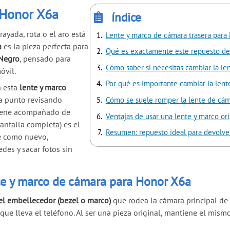
a Honor X6a
índice
rayada, rota o el aro está
Lente y marco de cámara trasera par
a
es la pieza perfecta para
Qué es exactamente este repuesto de
Negro
, pensado para
Cómo saber si necesitas cambiar la le
óvil.
Por qué es importante cambiar la len
n esta
lente y marco
 a punto revisando
Cómo se suele romper la lente de cám
 viene acompañado de
Ventajas de usar una lente y marco or
antalla completa) es el
Resumen: repuesto ideal para devolver
se como nuevo,
des y sacar fotos sin
te y marco de cámara para Honor X6a
 el embellecedor (bezel o marco)
que rodea la cámara principal de 
e lleva el teléfono. Al ser una pieza original, mantiene el mismo