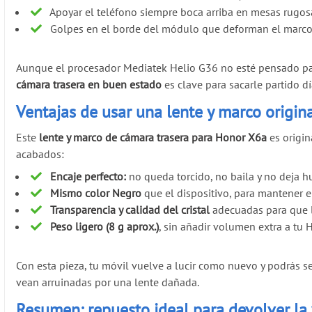
Apoyar el teléfono siempre boca arriba en mesas rugosa
Golpes en el borde del módulo que deforman el marco 
Aunque el procesador Mediatek Helio G36 no esté pensado para 
cámara trasera en buen estado
es clave para sacarle partido dí
Ventajas de usar una lente y marco origi
Este
lente y marco de cámara trasera para Honor X6a
es origin
acabados:
Encaje perfecto:
no queda torcido, no baila y no deja h
Mismo color Negro
que el dispositivo, para mantener e
Transparencia y calidad del cristal
adecuadas para que 
Peso ligero (8 g aprox.)
, sin añadir volumen extra a tu 
Con esta pieza, tu móvil vuelve a lucir como nuevo y podrás s
vean arruinadas por una lente dañada.
Resumen: repuesto ideal para devolver la 