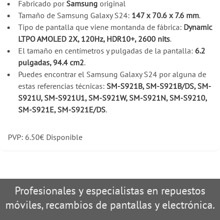
Fabricado por
Samsung
original
Tamaño de Samsung Galaxy S24:
147 x 70.6 x 7.6 mm
.
Tipo de pantalla que viene montanda de fábrica:
Dynamic
LTPO AMOLED 2X, 120Hz, HDR10+, 2600 nits
.
El tamaño en centímetros y pulgadas de la pantalla:
6.2
pulgadas, 94.4 cm2
.
Puedes encontrar el Samsung Galaxy S24 por alguna de
estas referencias técnicas:
SM-S921B, SM-S921B/DS, SM-
S921U, SM-S921U1, SM-S921W, SM-S921N, SM-S9210,
SM-S921E, SM-S921E/DS
.
PVP:
6.50
€
Disponible
Profesionales y especialistas en repuestos
móviles, recambios de pantallas y electrónica.