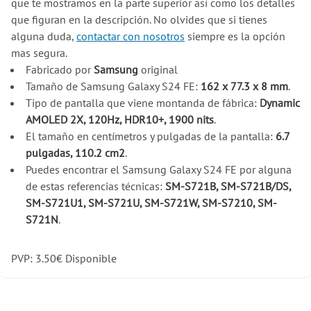
que te mostramos en la parte superior así como los detalles
que figuran en la descripción. No olvides que si tienes
alguna duda,
contactar con nosotros
siempre es la opción
mas segura.
Fabricado por
Samsung
original
Tamaño de Samsung Galaxy S24 FE:
162 x 77.3 x 8 mm
.
Tipo de pantalla que viene montanda de fábrica:
Dynamic
AMOLED 2X, 120Hz, HDR10+, 1900 nits
.
El tamaño en centímetros y pulgadas de la pantalla:
6.7
pulgadas, 110.2 cm2
.
Puedes encontrar el Samsung Galaxy S24 FE por alguna
de estas referencias técnicas:
SM-S721B, SM-S721B/DS,
SM-S721U1, SM-S721U, SM-S721W, SM-S7210, SM-
S721N
.
PVP:
3.50
€
Disponible