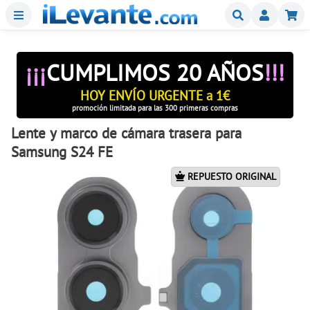
Menu
Buscar
Mi
¡¡¡
CUMPLIMOS 20 AÑOS
!!!
HOY ENVÍO URGENTE a 1€
promoción limitada para las 300 primeras compras
Lente y marco de cámara trasera para
Samsung S24 FE
REPUESTO ORIGINAL