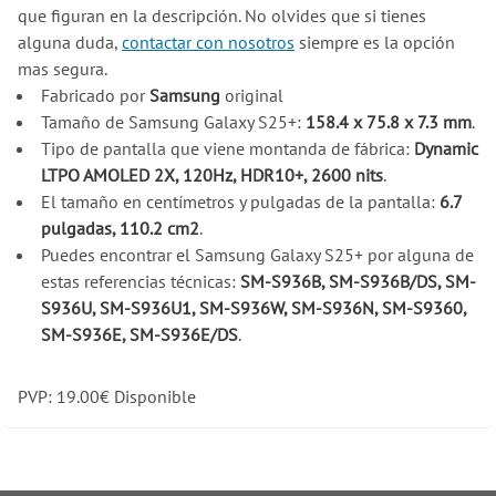
que figuran en la descripción. No olvides que si tienes
alguna duda,
contactar con nosotros
siempre es la opción
mas segura.
Fabricado por
Samsung
original
Tamaño de Samsung Galaxy S25+:
158.4 x 75.8 x 7.3 mm
.
Tipo de pantalla que viene montanda de fábrica:
Dynamic
LTPO AMOLED 2X, 120Hz, HDR10+, 2600 nits
.
El tamaño en centímetros y pulgadas de la pantalla:
6.7
pulgadas, 110.2 cm2
.
Puedes encontrar el Samsung Galaxy S25+ por alguna de
estas referencias técnicas:
SM-S936B, SM-S936B/DS, SM-
S936U, SM-S936U1, SM-S936W, SM-S936N, SM-S9360,
SM-S936E, SM-S936E/DS
.
PVP:
19.00
€
Disponible