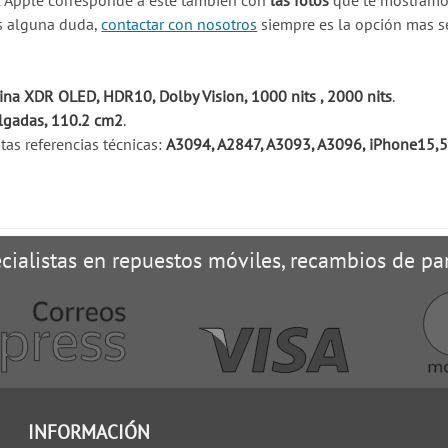
l Apple corresponde a este también con
las fotos
que te mostramos
es alguna duda,
contactar con nosotros
siempre es la opción mas s
ina XDR OLED, HDR10, Dolby Vision, 1000 nits , 2000 nits
.
lgadas, 110.2 cm2
.
as referencias técnicas:
A3094, A2847, A3093, A3096, iPhone15,
cialistas en repuestos móviles, recambios de pan
INFORMACIÓN