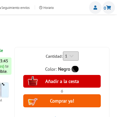
Miemb
Seguimiento envíos
Horario
0
nte.com
le
Cantidad:
13:45
os)
te
Color:
Negro
ible
.
ó