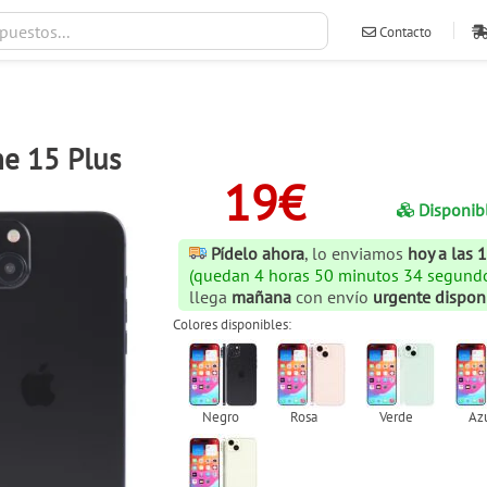
Contacto
ventas@ileva
ne 15 Plus
19€
Disponib
Pídelo ahora
, lo enviamos
hoy a las 
(quedan 4 horas 50 minutos 33 segund
llega
mañana
con envío
urgente dispon
Colores disponibles: