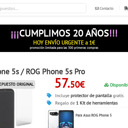
Contacto
ventas@ileva
¡¡¡
CUMPLIMOS 20 AÑOS
!!!
HOY ENVÍO URGENTE a 1€
promoción limitada para las 300 primeras compras
one 5s / ROG Phone 5s Pro
57.
50€
EPUESTO ORIGINAL
Disponib
Incluye
protector de pantalla
gratis
Regalo de
1 Kit de herramientas
Para
Asus ROG Phone 5