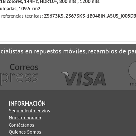
B colores, 144Hz, HDR10+, 800 nits , 1200 nits
.
pulgadas, 109.5 cm2
.
referencias técnicas:
ZS673KS, ZS673KS-1B048IN, ASUS_I005DB,
cialistas en repuestos móviles, recambios de pan
INFORMACIÓN
Seguimiento envíos
Nuestro horario
Contáctanos
Quienes Somos