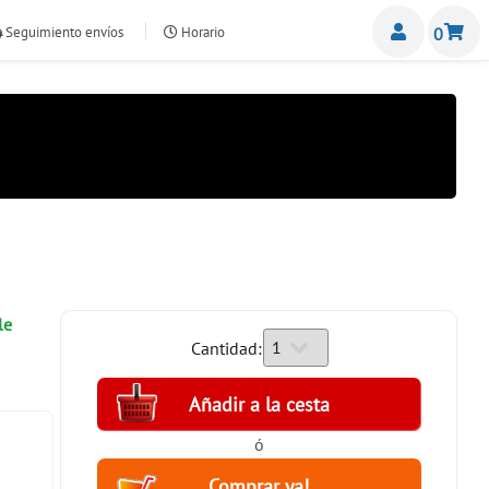
Miemb
Seguimiento envíos
Horario
0
nte.com
le
Cantidad:
ó