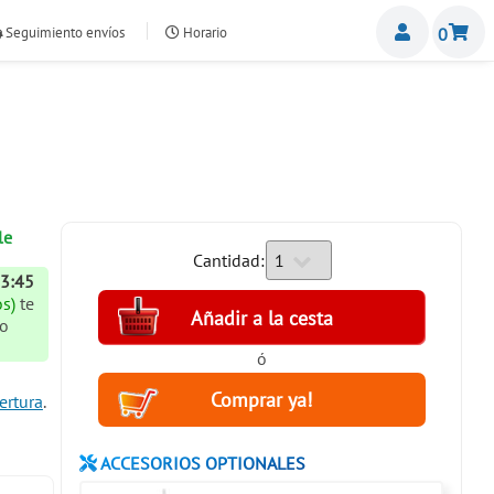
Miemb
Seguimiento envíos
Horario
0
nte.com
le
Cantidad:
13:45
s)
te
ío
ó
ertura
.
ACCESORIOS OPTIONALES