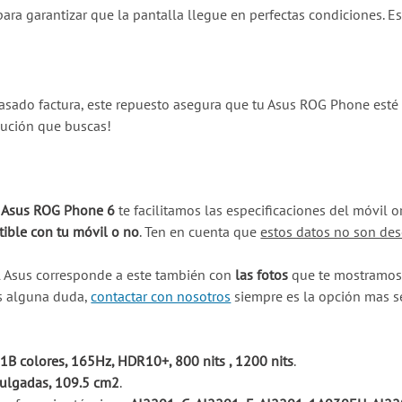
a garantizar que la pantalla llegue en perfectas condiciones. Es
asado factura, este repuesto asegura que tu Asus ROG Phone esté
lución que buscas!
u Asus ROG Phone 6
te facilitamos las especificaciones del móvil 
ible con tu móvil o no
. Ten en cuenta que
estos datos no son des
l Asus corresponde a este también con
las fotos
que te mostramos 
es alguna duda,
contactar con nosotros
siempre es la opción mas s
B colores, 165Hz, HDR10+, 800 nits , 1200 nits
.
pulgadas, 109.5 cm2
.