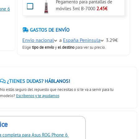
Pegamento para pantallas de
móviles 3ml B-7000
2.45€
one 6
GASTOS DE ENVÍO
Envio nacional
a
España Peninsula
3.29€
Elige
tipo de envío
y
el destino
para ver su precio.
¿TIENES DUDAS? HÁBLANOS!
No estás seguro del repuesto que necesitas o si te va a servir para tu
modelo?
Escríbenos y te ayudamos
ice
la completa para Asus ROG Phone 6