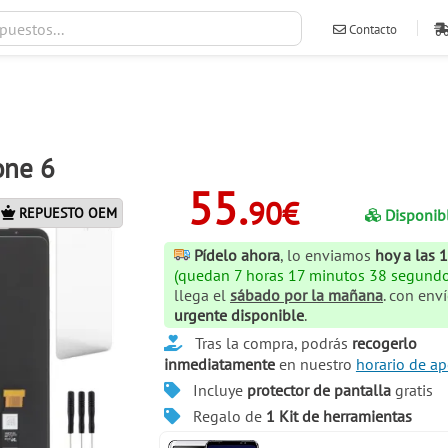
Contacto
ventas@ileva
one 6
55.
90€
REPUESTO OEM
Disponib
Pídelo ahora
, lo enviamos
hoy a las 
(quedan 7 horas 17 minutos 37 segundo
llega el
sábado por la mañana
. con env
urgente disponible
.
Tras la compra, podrás
recogerlo
inmediatamente
en nuestro
horario de ap
Incluye
protector de pantalla
gratis
Regalo de
1 Kit de herramientas