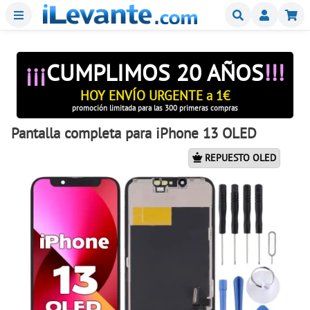
Menu
Buscar
Mi
¡¡¡
CUMPLIMOS 20 AÑOS
!!!
HOY ENVÍO URGENTE a 1€
promoción limitada para las 300 primeras compras
Pantalla completa para iPhone 13 OLED
REPUESTO OLED