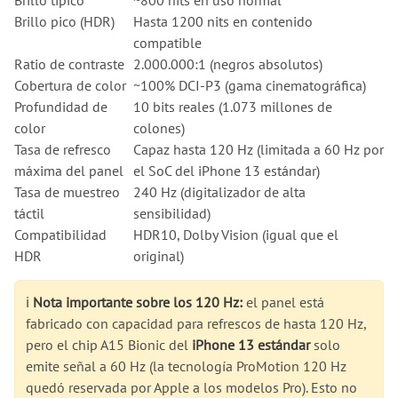
Brillo típico
~800 nits en uso normal
Brillo pico (HDR)
Hasta 1200 nits en contenido
compatible
Ratio de contraste
2.000.000:1 (negros absolutos)
Cobertura de color
~100% DCI-P3 (gama cinematográfica)
Profundidad de
10 bits reales (1.073 millones de
color
colones)
Tasa de refresco
Capaz hasta 120 Hz (limitada a 60 Hz por
máxima del panel
el SoC del iPhone 13 estándar)
Tasa de muestreo
240 Hz (digitalizador de alta
táctil
sensibilidad)
Compatibilidad
HDR10, Dolby Vision (igual que el
HDR
original)
ℹ️
Nota importante sobre los 120 Hz:
el panel está
fabricado con capacidad para refrescos de hasta 120 Hz,
pero el chip A15 Bionic del
iPhone 13 estándar
solo
emite señal a 60 Hz (la tecnología ProMotion 120 Hz
quedó reservada por Apple a los modelos Pro). Esto no