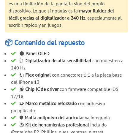
es una limitación de la pantalla sino del propio
dispositivo. Lo que sí notarás es la
mayor fluidez del
táctil gracias al digitalizador a 240 Hz
, especialmente al
escribir rápido y en juegos.
📦 Contenido del repuesto
🌑
Panel OLED
👆
Digitalizador de alta sensibilidad
con muestreo a
240 Hz
🔌
Flex original
con conectores 1:1 a la placa base
del iPhone 13
🧠
Chip IC de driver
con firmware compatible iOS
17/18
🧩
Marco metálico reforzado
con adhesivo
preaplicado
🛡️
Malla antipolvo del auricular
ya integrada
🎁
Kit de herramientas profesional
incluido
(Pentalobe P2, Phillips, púas, ventosa, pinzas)