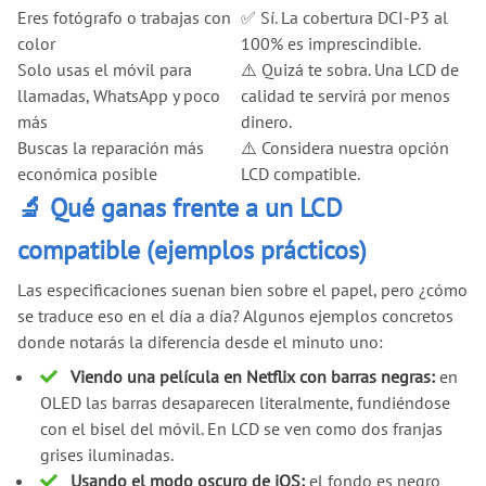
Eres fotógrafo o trabajas con
✅ Sí. La cobertura DCI-P3 al
color
100% es imprescindible.
Solo usas el móvil para
⚠️ Quizá te sobra. Una LCD de
llamadas, WhatsApp y poco
calidad te servirá por menos
más
dinero.
Buscas la reparación más
⚠️ Considera nuestra opción
económica posible
LCD compatible.
🔬 Qué ganas frente a un LCD
compatible (ejemplos prácticos)
Las especificaciones suenan bien sobre el papel, pero ¿cómo
se traduce eso en el día a día? Algunos ejemplos concretos
donde notarás la diferencia desde el minuto uno:
Viendo una película en Netflix con barras negras:
en
OLED las barras desaparecen literalmente, fundiéndose
con el bisel del móvil. En LCD se ven como dos franjas
grises iluminadas.
Usando el modo oscuro de iOS:
el fondo es negro