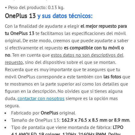
•
Peso del producto: 0.13 kg.
OnePlus 13
y sus datos técnicos:
Con la finalidad de ayudarte a elegir
el mejor repuesto para
tu OnePlus 13
te facilitamos las especificaciones del móvil
original. De este modo, creemos que puede ayudarte a saber
si efectivamente el repuesto
es compatible con tu móvil o
no
. Ten en cuenta que
estos datos no son descriptivos del
repuesto
, sino del dispositivo sobre el que se montan.
Recuerda que es muy importante que te asegures que tu
móvil OnePlus corresponde a este también con
las fotos
que
te mostramos en la parte superior así como los detalles que
figuran en la descripción. No olvides que si tienes alguna
duda,
contactar con nosotros
siempre es la opción mas
segura.
Fabricado por
OnePlus
original
Tamaño de OnePlus 13:
162.9 x 76.5 x 8.5 mm or 8.9 mm
.
Tipo de pantalla que viene montanda de fábrica:
LTPO
4.1 AMOLED, 1B colores, 120Hz, 2160Hz PWM, Dolby