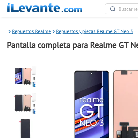
Repuestos Realme
Repuestos y piezas Realme GT Neo 3
Pantalla completa para Realme GT N