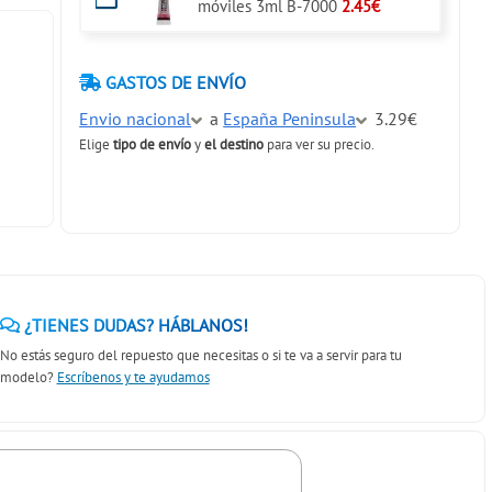
móviles 3ml B-7000
2.45€
GASTOS DE ENVÍO
Envio nacional
a
España Peninsula
3.29€
Elige
tipo de envío
y
el destino
para ver su precio.
¿TIENES DUDAS? HÁBLANOS!
No estás seguro del repuesto que necesitas o si te va a servir para tu
modelo?
Escríbenos y te ayudamos