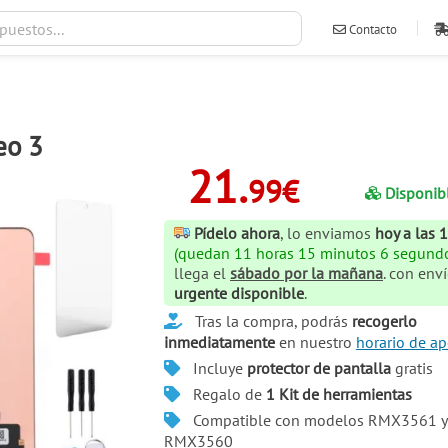
Contacto
ventas@ileva
eo 3
21.
99€
Disponib
Pídelo ahora
, lo enviamos
hoy a las 
(quedan 11 horas 15 minutos 6 segund
llega el
sábado por la mañana
. con env
urgente disponible
.
Tras la compra, podrás
recogerlo
inmediatamente
en nuestro
horario de ap
Incluye
protector de pantalla
gratis
Regalo de
1 Kit de herramientas
Compatible con modelos RMX3561 y
RMX3560