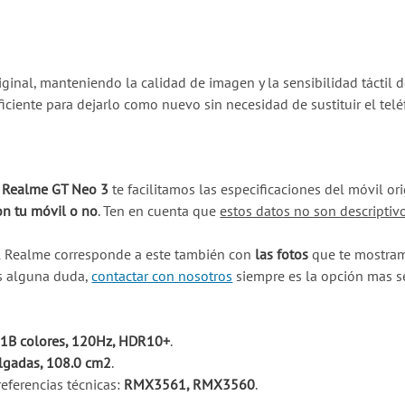
ginal, manteniendo la calidad de imagen y la sensibilidad táctil d
iciente para dejarlo como nuevo sin necesidad de sustituir el tel
u Realme GT Neo 3
te facilitamos las especificaciones del móvil o
on tu móvil o no
. Ten en cuenta que
estos datos no son descriptiv
l Realme corresponde a este también con
las fotos
que te mostramo
es alguna duda,
contactar con nosotros
siempre es la opción mas s
1B colores, 120Hz, HDR10+
.
lgadas, 108.0 cm2
.
eferencias técnicas:
RMX3561, RMX3560
.