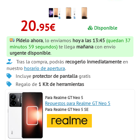
20.
95€
Disponible
Pídelo ahora
, lo enviamos
hoy a las 13:45
(quedan 37
minutos 58 segundos)
te llega
mañana
con envío
urgente disponible
.
Tras la compra, podrás
recogerlo inmediatamente
en
nuestro
horario de apertura
.
Incluye
protector de pantalla
gratis
Regalo de
1 Kit de herramientas
Para
Realme GT Neo 5
Repuestos para Realme GT Neo 5
Para
Realme GT Neo 5 SE