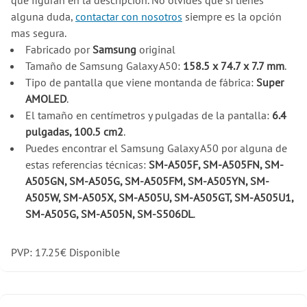
que figuran en la descripción. No olvides que si tienes
alguna duda,
contactar con nosotros
siempre es la opción
mas segura.
Fabricado por
Samsung
original
Tamaño de Samsung Galaxy A50:
158.5 x 74.7 x 7.7 mm
.
Tipo de pantalla que viene montanda de fábrica:
Super
AMOLED
.
El tamaño en centímetros y pulgadas de la pantalla:
6.4
pulgadas, 100.5 cm2
.
Puedes encontrar el Samsung Galaxy A50 por alguna de
estas referencias técnicas:
SM-A505F, SM-A505FN, SM-
A505GN, SM-A505G, SM-A505FM, SM-A505YN, SM-
A505W, SM-A505X, SM-A505U, SM-A505GT, SM-A505U1,
SM-A505G, SM-A505N, SM-S506DL
.
PVP:
17.25
€
Disponible