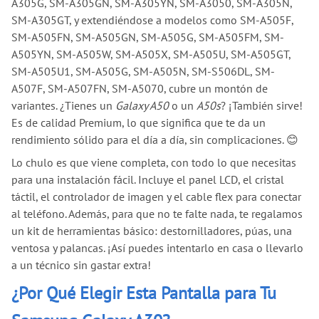
A305G, SM-A305GN, SM-A305YN, SM-A3050, SM-A305N,
SM-A305GT, y extendiéndose a modelos como SM-A505F,
SM-A505FN, SM-A505GN, SM-A505G, SM-A505FM, SM-
A505YN, SM-A505W, SM-A505X, SM-A505U, SM-A505GT,
SM-A505U1, SM-A505G, SM-A505N, SM-S506DL, SM-
A507F, SM-A507FN, SM-A5070, cubre un montón de
variantes. ¿Tienes un
Galaxy A50
o un
A50s
? ¡También sirve!
Es de calidad Premium, lo que significa que te da un
rendimiento sólido para el día a día, sin complicaciones. 😊
Lo chulo es que viene completa, con todo lo que necesitas
para una instalación fácil. Incluye el panel LCD, el cristal
táctil, el controlador de imagen y el cable flex para conectar
al teléfono. Además, para que no te falte nada, te regalamos
un kit de herramientas básico: destornilladores, púas, una
ventosa y palancas. ¡Así puedes intentarlo en casa o llevarlo
a un técnico sin gastar extra!
¿Por Qué Elegir Esta Pantalla para Tu