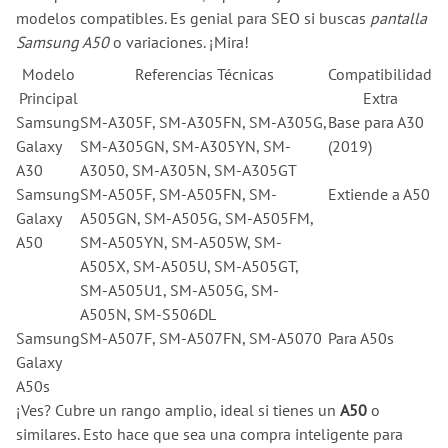
modelos compatibles. Es genial para SEO si buscas
pantalla
Samsung A50
o variaciones. ¡Mira!
Modelo
Referencias Técnicas
Compatibilidad
Principal
Extra
Samsung
SM-A305F, SM-A305FN, SM-A305G,
Base para A30
Galaxy
SM-A305GN, SM-A305YN, SM-
(2019)
A30
A3050, SM-A305N, SM-A305GT
Samsung
SM-A505F, SM-A505FN, SM-
Extiende a A50
Galaxy
A505GN, SM-A505G, SM-A505FM,
A50
SM-A505YN, SM-A505W, SM-
A505X, SM-A505U, SM-A505GT,
SM-A505U1, SM-A505G, SM-
A505N, SM-S506DL
Samsung
SM-A507F, SM-A507FN, SM-A5070
Para A50s
Galaxy
A50s
¡Ves? Cubre un rango amplio, ideal si tienes un
A50
o
similares. Esto hace que sea una compra inteligente para