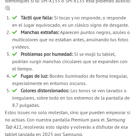
identifiques si tu SM-X133 o SM-X135 está pidiendo auxilio:
🤔
Táctil que falla:
Si tocas y no responde, o responde
en el lugar equivocado, es un clásico signo de desgaste.
Manchas extrañas:
Aparecen puntos negros, azules o
multicolores que no estaban antes, arruinando tus fotos
y videos.
Problemas por humedad:
Si se mojó tu tablet,
podrían surgir manchas circulares que se expanden con
el tiempo.
Fugas de luz:
Bordes iluminados de forma irregular,
especialmente en entornos oscuros.
Colores distorsionados:
Los tonos se ven lavados o
irregulares, sobre todo en los extremos de la pantalla de
8.7 pulgadas.
Estos issues no solo molestan, sino que pueden empeorar si
no actúas. Con nuestra pantalla Premium para el
Samsung
Tab A11
, resolverás esto rápido y volverás a disfrutar de esa
tablet lanzada en 2025 por Samsung.