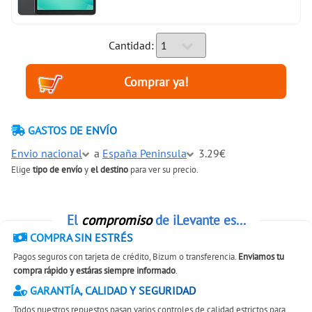
Cantidad:
GASTOS DE ENVÍO
Envio nacional
a
España Peninsula
3.29€
Elige
tipo de envío
y
el destino
para ver su precio.
El
compromiso
de iLevante es...
COMPRA SIN ESTRÉS
Pagos seguros con tarjeta de crédito, Bizum o transferencia.
Enviamos tu
compra rápido y estáras siempre informado
.
GARANTÍA, CALIDAD Y SEGURIDAD
Todos nuestros repuestos pasan varios controles de calidad estrictos para