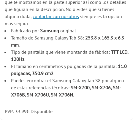
que te mostramos en la parte superior así como los detalles
que figuran en la descripción. No olvides que si tienes
alguna duda,
contactar con nosotros
siempre es la opción
mas segura.
Fabricado por
Samsung
original
Tamaño de Samsung Galaxy Tab S8:
253.8 x 165.3 x 6.3
mm
.
Tipo de pantalla que viene montanda de fábrica:
TFT LCD,
120Hz
.
El tamaño en centímetros y pulgadas de la pantalla:
11.0
pulgadas, 350.9 cm2
.
Puedes encontrar el Samsung Galaxy Tab S8 por alguna
de estas referencias técnicas:
SM-X700, SM-X706, SM-
X706B, SM-X706U, SM-X706N
.
PVP:
33.99
€
Disponible