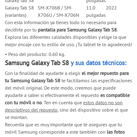
Galaxy Tab S8
pulgadas
Galaxy Tab S8
SM-X706B / SM-
11.0
2022
(variantes)
X706U / SM-X706N
pulgadas
Con esta información ya tienes todo lo necesario para
decidirte por tu
pantalla para Samsung Galaxy Tab S8
.
Explora las diferentes calidades disponibles y elige la que
mejor encaje con tu estilo de uso. ¡Tu tablet te lo agradecerá!
•
Peso del producto: 0.60 kg.
Samsung Galaxy Tab S8
y sus datos técnicos:
Con la finalidad de ayudarte a elegir
el mejor repuesto para
tu Samsung Galaxy Tab S8
te facilitamos las especificaciones
del móvil original. De este modo, creemos que puede
ayudarte a saber si efectivamente el repuesto
es compatible
con tu móvil o no
. Ten en cuenta que
estos datos no son
descriptivos del repuesto
, sino del dispositivo sobre el que
se montan.
Recuerda que es muy importante que te asegures que tu
móvil Samsung corresponde a este también con
las fotos