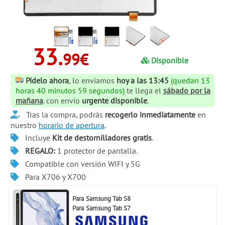
33.
99€
Disponible
Pídelo ahora
, lo enviamos
hoy a las 13:45
(quedan 13
horas 40 minutos 58 segundos)
te llega el
sábado por la
mañana
. con envío
urgente disponible
.
Tras la compra, podrás
recogerlo inmediatamente
en
nuestro
horario de apertura
.
Incluye
Kit de destornilladores gratis
.
REGALO:
1 protector de pantalla.
Compatible con versión WIFI y 5G
Para X706 y X700
Para
Samsung Tab S8
Para
Samsung Tab S7