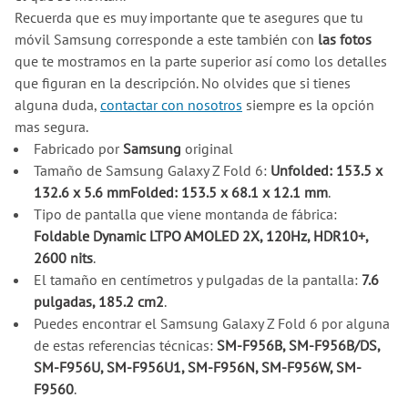
Recuerda que es muy importante que te asegures que tu
móvil Samsung corresponde a este también con
las fotos
que te mostramos en la parte superior así como los detalles
que figuran en la descripción. No olvides que si tienes
alguna duda,
contactar con nosotros
siempre es la opción
mas segura.
Fabricado por
Samsung
original
Tamaño de Samsung Galaxy Z Fold 6:
Unfolded: 153.5 x
132.6 x 5.6 mmFolded: 153.5 x 68.1 x 12.1 mm
.
Tipo de pantalla que viene montanda de fábrica:
Foldable Dynamic LTPO AMOLED 2X, 120Hz, HDR10+,
2600 nits
.
El tamaño en centímetros y pulgadas de la pantalla:
7.6
pulgadas, 185.2 cm2
.
Puedes encontrar el Samsung Galaxy Z Fold 6 por alguna
de estas referencias técnicas:
SM-F956B, SM-F956B/DS,
SM-F956U, SM-F956U1, SM-F956N, SM-F956W, SM-
F9560
.