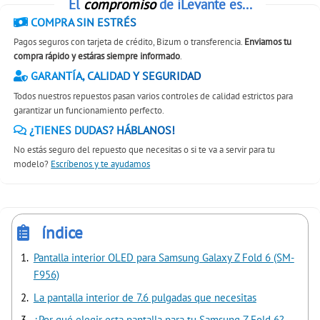
El
compromiso
de iLevante es...
COMPRA SIN ESTRÉS
Pagos seguros con tarjeta de crédito, Bizum o transferencia.
Enviamos tu
compra rápido y estáras siempre informado
.
GARANTÍA, CALIDAD Y SEGURIDAD
Todos nuestros repuestos pasan varios controles de calidad estrictos para
garantizar un funcionamiento perfecto.
¿TIENES DUDAS? HÁBLANOS!
No estás seguro del repuesto que necesitas o si te va a servir para tu
modelo?
Escríbenos y te ayudamos
índice
Pantalla interior OLED para Samsung Galaxy Z Fold 6 (SM-
F956)
La pantalla interior de 7.6 pulgadas que necesitas
¿Por qué elegir esta pantalla para tu Samsung Z Fold 6?