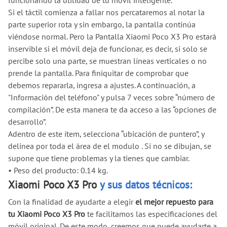
funcionando la utilidad de tu móvil inteligente.
Si el táctil comienza a fallar nos percataremos al notar la
parte superior rota y sin embargo, la pantalla continúa
viéndose normal. Pero la Pantalla Xiaomi Poco X3 Pro estará
inservible si el móvil deja de funcionar, es decir, si solo se
percibe solo una parte, se muestran líneas verticales o no
prende la pantalla. Para finiquitar de comprobar que
debemos repararla, ingresa a ajustes. A continuación, a
"Información del teléfono" y pulsa 7 veces sobre “número de
compilación”. De esta manera te da acceso a las “opciones de
desarrollo”.
Adentro de este ítem, selecciona “ubicación de puntero”, y
delinea por toda el área de el modulo . Si no se dibujan, se
supone que tiene problemas y la tienes que cambiar.
•
Peso del producto: 0.14 kg.
Xiaomi Poco X3 Pro
y sus datos técnicos:
Con la finalidad de ayudarte a elegir
el mejor repuesto para
tu Xiaomi Poco X3 Pro
te facilitamos las especificaciones del
móvil original. De este modo, creemos que puede ayudarte a