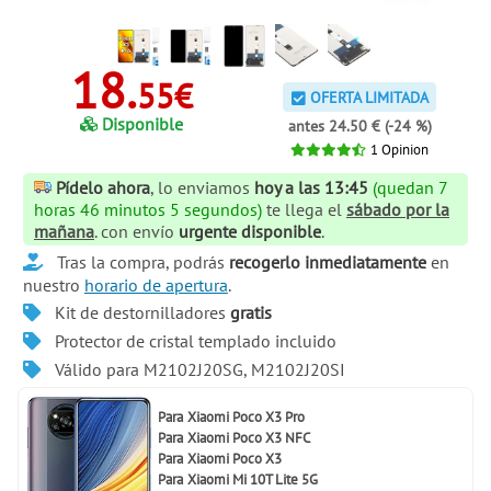
18.
55€
OFERTA LIMITADA
Disponible
antes 24.50 € (-24 %)
1
Opinion
Pídelo ahora
, lo enviamos
hoy a las 13:45
(quedan 7
horas 46 minutos 5 segundos)
te llega el
sábado por la
mañana
. con envío
urgente disponible
.
Tras la compra, podrás
recogerlo inmediatamente
en
nuestro
horario de apertura
.
Kit de destornilladores
gratis
Protector de cristal templado incluido
Válido para M2102J20SG, M2102J20SI
Para
Xiaomi Poco X3 Pro
Para
Xiaomi Poco X3 NFC
Para
Xiaomi Poco X3
Para
Xiaomi Mi 10T Lite 5G