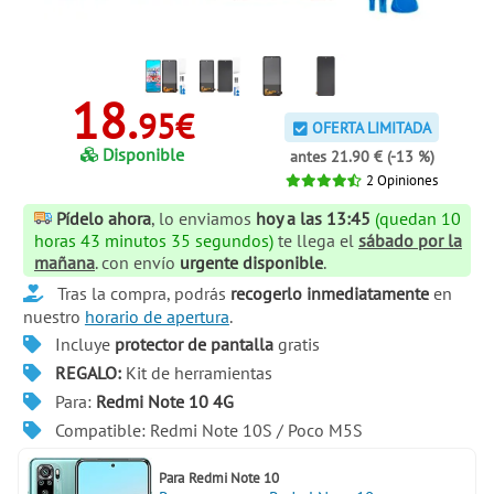
18.
95€
OFERTA LIMITADA
Disponible
antes 21.90 € (-13 %)
2
Opiniones
Pídelo ahora
, lo enviamos
hoy a las 13:45
(quedan 10
horas 43 minutos 35 segundos)
te llega el
sábado por la
mañana
. con envío
urgente disponible
.
Tras la compra, podrás
recogerlo inmediatamente
en
nuestro
horario de apertura
.
Incluye
protector de pantalla
gratis
REGALO:
Kit de herramientas
Para:
Redmi Note 10 4G
Compatible: Redmi Note 10S / Poco M5S
Para
Redmi Note 10