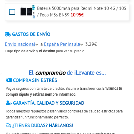
Batería 5000mAh para Redmi Note 10 4G / 10S
/ Poco M5s BN59
10.95€
GASTOS DE ENVÍO
Envio nacional
a
España Peninsula
3.29€
Elige
tipo de envío
y
el destino
para ver su precio.
El
compromiso
de iLevante es...
COMPRA SIN ESTRÉS
Pagos seguros con tarjeta de crédito, Bizum o transferencia.
Enviamos tu
compra rápido y estáras siempre informado
.
GARANTÍA, CALIDAD Y SEGURIDAD
Todos nuestros repuestos pasan varios controles de calidad estrictos para
garantizar un funcionamiento perfecto.
¿TIENES DUDAS? HÁBLANOS!
No estás seguro del repuesto que necesitas o si te va a servir para tu