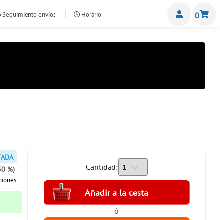
Miemb
Seguimiento envíos
Horario
0
nte.com
TADA
Cantidad:
30 %)
niones
ó