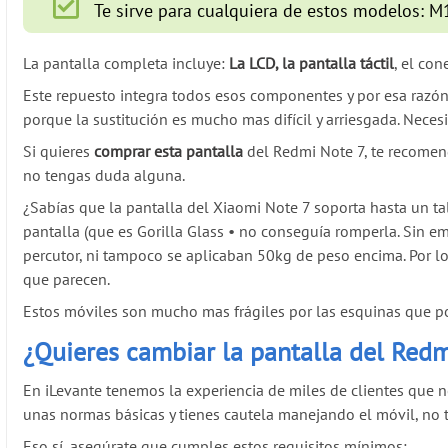
Te sirve para cualquiera de estos modelos
La pantalla completa incluye:
La LCD, la pantalla táctil
, el co
Este repuesto integra todos esos componentes y por esa razó
porque la sustitución es mucho mas difícil y arriesgada. Neces
Si quieres
comprar esta pantalla
del Redmi Note 7, te recomend
no tengas duda alguna.
¿Sabías que la pantalla del Xiaomi Note 7 soporta hasta un ta
pantalla (que es Gorilla Glass
•
no conseguía romperla. Sin emb
percutor, ni tampoco se aplicaban 50kg de peso encima. Por l
que parecen.
Estos móviles son mucho mas frágiles por las esquinas que por
¿Quieres cambiar la pantalla del Red
En iLevante tenemos la experiencia de miles de clientes que n
unas normas básicas y tienes cautela manejando el móvil, no 
Eso sí, asegúrate que cumples estos requisitos mínimos: