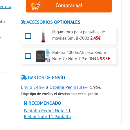
ertura
.
lo.
ACCESORIOS OPTIONALES
Pegamento para pantallas de
móviles 3ml B-7000
2.45€
7
Batería 4000mAh para Redmi
Note 7 / Note 7 Pro BN4A
9.95€
GASTOS DE ENVÍO
Envio 24h
a
España Peninsula
1.95€
Elige
tipo de envío
y
el destino
para ver su precio.
RECOMENDADO
Pantalla Redmi Note 11
Redmi Note 11 Pantalla