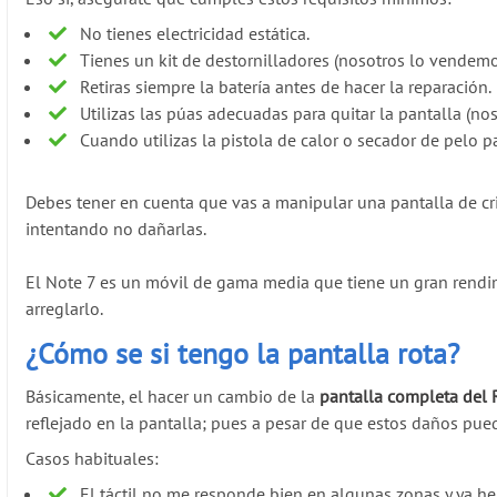
No tienes electricidad estática.
Tienes un kit de destornilladores (nosotros lo vendemo
Retiras siempre la batería antes de hacer la reparación.
Utilizas las púas adecuadas para quitar la pantalla (nos
Cuando utilizas la pistola de calor o secador de pelo
Debes tener en cuenta que vas a manipular una pantalla de cri
intentando no dañarlas.
El Note 7 es un móvil de gama media que tiene un gran rendi
arreglarlo.
¿Cómo se si tengo la pantalla rota?
Básicamente, el hacer un cambio de la
pantalla completa del 
reflejado en la pantalla; pues a pesar de que estos daños pued
Casos habituales:
El táctil no me responde bien en algunas zonas y ya he 