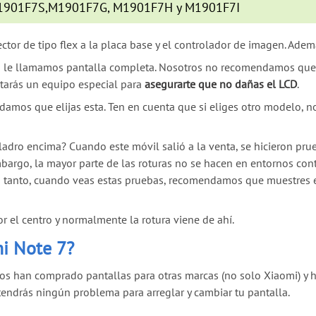
: M1901F7S,M1901F7G, M1901F7H y M1901F7I
nector de tipo flex a la placa base y el controlador de imagen. Ad
n le llamamos pantalla completa. Nosotros no recomendamos que 
itarás un equipo especial para
asegurarte que no dañas el LCD
.
amos que elijas esta. Ten en cuenta que si eliges otro modelo, no 
ladro encima? Cuando este móvil salió a la venta, se hicieron pr
argo, la mayor parte de las roturas no se hacen en entornos con
o tanto, cuando veas estas pruebas, recomendamos que muestres es
 el centro y normalmente la rotura viene de ahí.
mi Note 7?
os han comprado pantallas para otras marcas (no solo Xiaomi) y ha
tendrás ningún problema para arreglar y cambiar tu pantalla.