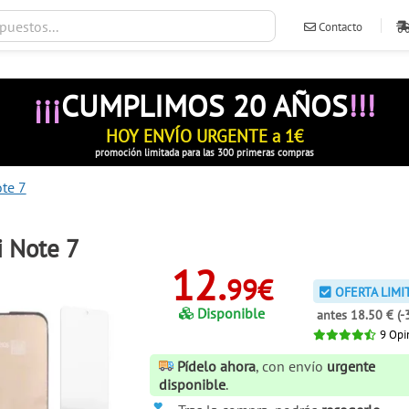
Contacto
ventas@ileva
¡¡¡
CUMPLIMOS 20 AÑOS
!!!
HOY ENVÍO URGENTE a 1€
promoción limitada para las 300 primeras compras
te 7
i Note 7
12.
99€
OFERTA LIMI
Disponible
antes 18.50 € (-
9
Opi
Pídelo ahora
, con envío
urgente
disponible
.