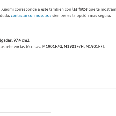
l Xiaomi corresponde a este también con
las fotos
que te mostramo
a duda,
contactar con nosotros
siempre es la opción mas segura.
lgadas, 97.4 cm2
.
as referencias técnicas:
M1901F7G, M1901F7H, M1901F7I
.