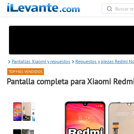
Pantallas Xiaomi y repuestos
Repuestos y piezas Redmi No
TOP MÁS VENDIDOS
Pantalla completa para Xiaomi Redm