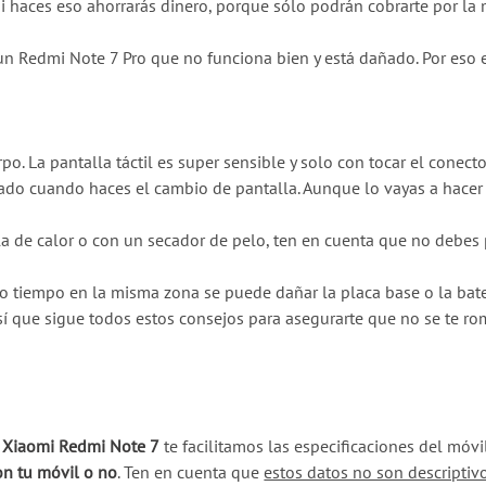
 Si haces eso ahorrarás dinero, porque sólo podrán cobrarte por la
 Redmi Note 7 Pro que no funciona bien y está dañado. Por eso e
rpo. La pantalla táctil es super sensible y solo con tocar el conec
do cuando haces el cambio de pantalla. Aunque lo vayas a hacer 
a de calor o con un secador de pelo, ten en cuenta que no debe
tiempo en la misma zona se puede dañar la placa base o la bater
í que sigue todos estos consejos para asegurarte que no se te ro
u Xiaomi Redmi Note 7
te facilitamos las especificaciones del móv
on tu móvil o no
. Ten en cuenta que
estos datos no son descriptiv